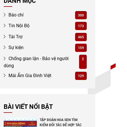
DANH MỤC
Báo chí
300
Tin Nội Bộ
173
Tài Trợ
465
Sự kiện
159
Chống gian lận - Bảo vệ người
2
dùng
Mái Ấm Gia Đình Việt
129
BÀI VIẾT NỔI BẬT
TẬP ĐOÀN HOA SEN TÌM
KIẾM ĐỐI TÁC ĐỂ HỢP TÁC