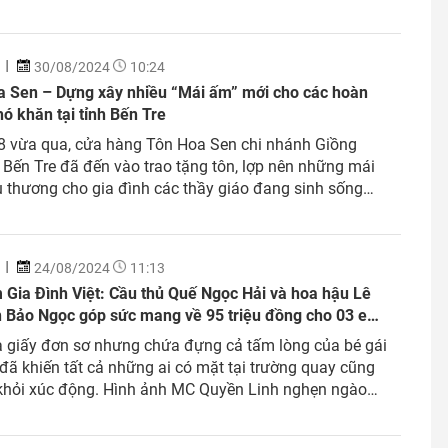
tỏa yêu thương, sẻ chia những khoảnh khắc đẹp trong
ng. Những câu chuyện xúc động, ý nghĩa; những giá trị
30/08/2024
10:24
a Sen – Dựng xây nhiều “Mái ấm” mới cho các hoàn
ó khăn tại tỉnh Bến Tre
8 vừa qua, cửa hàng Tôn Hoa Sen chi nhánh Giồng
Bến Tre đã đến vào trao tặng tôn, lợp nên những mái
 thương cho gia đình các thầy giáo đang sinh sống
a bàn để bày tỏ lòng biết ơn đến các thầy – Những
hầy đã...
24/08/2024
11:13
Gia Đình Việt: Cầu thủ Quế Ngọc Hải và hoa hậu Lê
 Bảo Ngọc góp sức mang về 95 triệu đồng cho 03 em
 côi
 giấy đơn sơ nhưng chứa đựng cả tấm lòng của bé gái
đã khiến tất cả những ai có mặt tại trường quay cũng
khỏi xúc động. Hình ảnh MC Quyền Linh nghẹn ngào
 bé gái đã trở thành khoảnh khắc đáng nhớ của
trình.” Đồng hành...