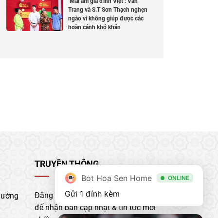
‘Mái ấm gia đình Việt’: Vân
Trang và S.T Sơn Thạch nghẹn
ngào vì không giúp được các
hoàn cảnh khó khăn
TRUYỀN THÔNG
Bot Hoa Sen Home
ONLINE
Gửi 1 đính kèm
Đăng ký nhận bản tin của chúng tôi
hường
để nhận bản cập nhật & tin tức mới