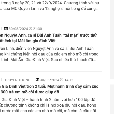
trong 3 ngày 20, 21 và 22/9/2024. Chương trình với sự
a của MC Quyền Linh và 12 nghệ sĩ nổi tiếng để cùng
18 em nhỏ mồ côi có hoàn cảnh khó khăn. Đặc biệt, lần
30/08/2024
21:30
ên Nguyệt Ánh, ca sĩ Bùi Anh Tuấn “tái mặt” trước thử
ắt ếch tại Mái ấm gia đình Việt
n Linh, diễn viên Nguyệt Ánh và ca sĩ Bùi Anh Tuấn
g khi chứng kiến nỗi đau của các em nhỏ mồ côi trong
trình Mái Ấm Gia Đình Việt. Sau nhiều thử thách đã
 tổng giải thưởng là 105 triệu đồng cho các em nhỏ
 Tập...
TRUYỀN THÔNG
30/08/2024
14:12
Gia Đình Việt tròn 2 tuổi: Một hành trình đầy cảm xúc
 300 trẻ em mồ côi được giúp đỡ
Gia Đình Việt – hành trình 2 năm với hơn 100 tập đã
t; chương trình không chỉ là nơi xoa dịu nỗi đau, hong
t nước mắt cho các em nhỏ mồ côi, mà còn là cầu nối