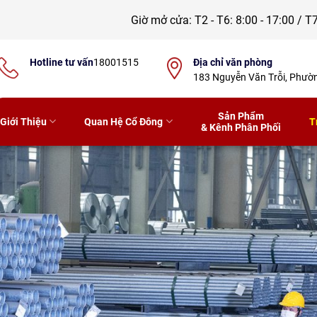
Giờ mở cửa:
T2 - T6: 8:00 - 17:00 / T7
Hotline tư vấn
18001515
Địa chỉ văn phòng
183 Nguyễn Văn Trỗi, Phư
Sản Phẩm
Giới Thiệu
Quan Hệ Cổ Đông
T
& Kênh Phân Phối