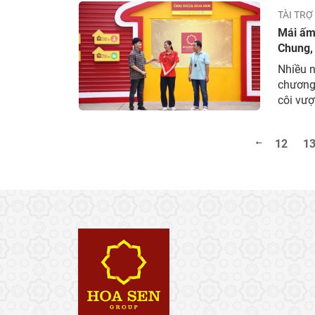
TÀI TRỢ
Mái ấm
Chung,
Nguyễn 
Nhiều 
Hậu Gi
chương 
côi vượ
đình Vi
Trường 
12
1