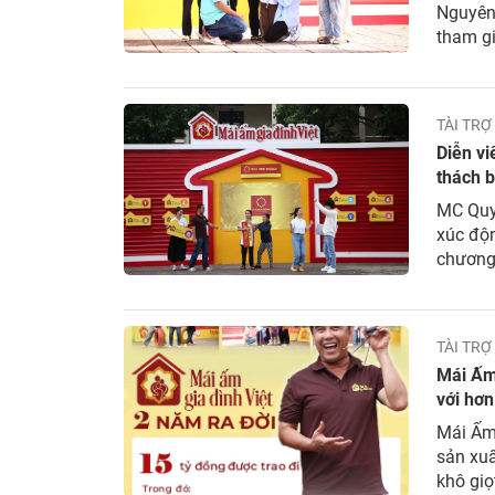
Nguyên 
tham gi
hỗ trợ 
đầu...
TÀI TRỢ
Diễn vi
thách b
MC Quyề
xúc độn
chương 
mang về
mồ côi.
TÀI TRỢ
Mái Ấm 
với hơn
Mái Ấm 
sản xuấ
khô giọ