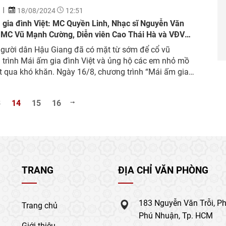
18/08/2024
12:51
 gia đình Việt: MC Quyền Linh, Nhạc sĩ Nguyễn Văn
 MC Vũ Mạnh Cường, Diễn viên Cao Thái Hà và VĐV
Thị Ánh Viên hoàn thành buổi ghi hình đầu tiên tại
người dân Hậu Giang đã có mặt từ sớm để cổ vũ
ang
trình Mái ấm gia đình Việt và ủng hộ các em nhỏ mồ
t qua khó khăn. Ngày 16/8, chương trình “Mái ấm gia
ệt” với sự dẫn dắt của MC Quyền Linh đã có mặt tại
THPT...
3
14
15
16
TRANG
ĐỊA CHỈ VĂN PHÒNG
183 Nguyễn Văn Trỗi, P
Trang chủ
Phú Nhuận, Tp. HCM
Giới thiệu