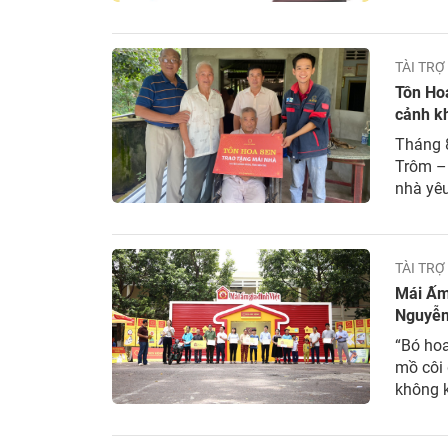
để lan 
cuộc số
nhân...
TÀI TRỢ
Tôn Ho
cảnh kh
Tháng 
Trôm – 
nhà yêu
trên đị
người t
TÀI TRỢ
Mái Ấm 
Nguyễn
nhỏ mồ
“Bó hoa
mồ côi 
không 
ôm chặt
chương 