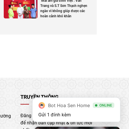
‘Mái ấm gia đình Việt’: Vân
Trang và S.T Sơn Thạch nghẹn
ngào vì không giúp được các
hoàn cảnh khó khăn
TRUYỀN THÔNG
Bot Hoa Sen Home
ONLINE
Gửi 1 đính kèm
Đăng ký nhận bản tin của chúng tôi
hường
để nhận bản cập nhật & tin tức mới