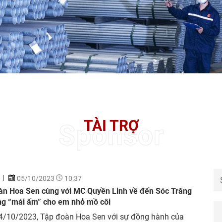
TÀI TRỢ
Sponsor
05/10/2023
10:37
àn Hoa Sen cùng với MC Quyền Linh về đến Sóc Trăng
ặng “mái ấm” cho em nhỏ mồ côi
4/10/2023, Tập đoàn Hoa Sen với sự đồng hành của