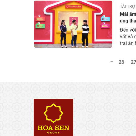
TÀI TRỢ
Mái ấm 
ung thư
Đến với
vất vả 
trai ăn
cha mẹ 
26
2