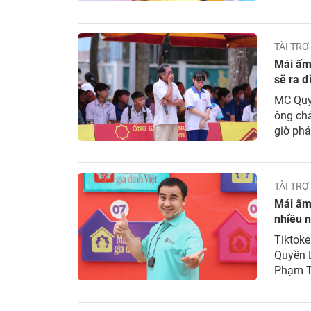
gia đìn
đến một
TÀI TRỢ
Mái ấm 
sẽ ra đ
MC Quyề
ông chá
giờ phả
chương 
Quyền L
TÀI TRỢ
Mái ấm 
nhiều n
Tiktoke
Quyền L
Phạm Th
chương 
Trong v