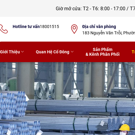
Giờ mở cửa:
T2 - T6: 8:00 - 17:00 / T7
Hotline tư vấn
18001515
Địa chỉ văn phòng
183 Nguyễn Văn Trỗi, Phư
Sản Phẩm
Giới Thiệu
Quan Hệ Cổ Đông
T
& Kênh Phân Phối