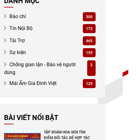
DANH MỤC
Báo chí
300
Tin Nội Bộ
173
Tài Trợ
465
Sự kiện
159
Chống gian lận - Bảo vệ người
2
dùng
Mái Ấm Gia Đình Việt
129
BÀI VIẾT NỔI BẬT
TẬP ĐOÀN HOA SEN TÌM
KIẾM ĐỐI TÁC ĐỂ HỢP TÁC