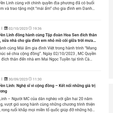
ền Linh cùng với chính quyền địa phương đã có buổi
ăm và trao tặng một “mái ấm” cho gia đình em Danh
 (tại Sóc Trăng) – Nhân vật trong tập 50 của chương
i ấm gia đình Việt....
02/10/2023
19:36
ền Linh đồng hành cùng Tập đoàn Hoa Sen đích thân
, sửa nhà cho gia đình em nhỏ mồ côi giữa trời mưa
nh cùng Mái ấm gia đình Việt trong hành trình “Mang
húc sẻ chia cộng đồng”. Ngày 02/10/2023 , MC Quyền
 đích thân đến nhà em Mai Ngọc Tuyền tại tỉnh Cà
 trao tặng và sửa lại ngôi nhà cho gia đình em giữa
t trời mưa lớn...
30/09/2023
11:30
n Linh: Nghệ sĩ vì cộng đồng – Kết nối những giá trị
ương
Linh – Người MC của dân nghèo với gần hai 20 năm
g, vượt gió song hành cùng những chương trình thiện
 rong ruổi khắp mọi miền tổ quốc giúp đỡ những hộ