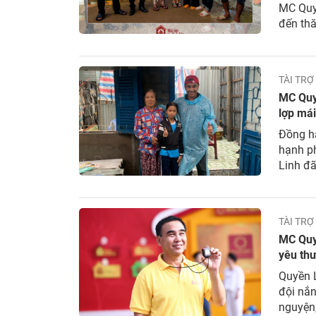
MC Quy
đến th
Thị Nol
trình Má
TÀI TRỢ
MC Quy
lợp mái
bão
Đồng hà
hạnh p
Linh đã
Mau, để
thời tiế
TÀI TRỢ
MC Quyề
yêu th
Quyền 
đội nắn
nguyện,