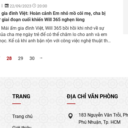
22/09/2023
20:00
gia đình Việt: Hoàn cảnh Em nhỏ mồ côi mẹ, cha bị
 giai đoạn cuối khiến Will 365 nghẹn lòng
 Mái ấm gia đình Việt, Will 365 bồi hồi khi nhớ về sự
của cha mẹ ngày trẻ để có thể chăm lo cho anh và em
 học. Kể cả khi anh bận rộn với công việc nghệ thuật thì
cũng ủng hộ, miễn con trai được...
7
28
29
30
TRANG
ĐỊA CHỈ VĂN PHÒNG
183 Nguyễn Văn Trỗi, P
Trang chủ
Phú Nhuận, Tp. HCM
Giới thiệu