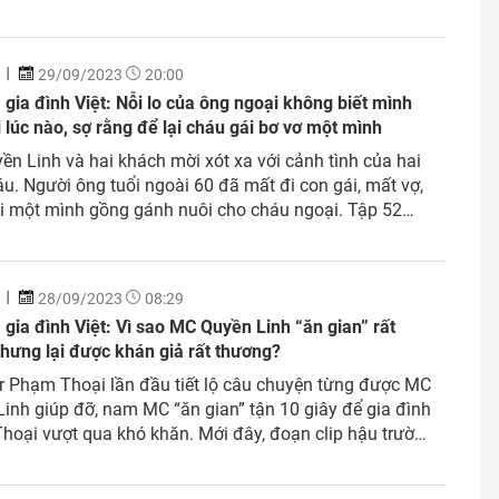
h, những em nhỏ mồ côi vượt qua nghịch cảnh, hướng
 tương lai tươi sáng. Người...
29/09/2023
20:00
gia đình Việt: Nỗi lo của ông ngoại không biết mình
i lúc nào, sợ rằng để lại cháu gái bơ vơ một mình
n Linh và hai khách mời xót xa với cảnh tình của hai
u. Người ông tuổi ngoài 60 đã mất đi con gái, mất vợ,
i một mình gồng gánh nuôi cho cháu ngoại. Tập 52
trình Mái ấm gia đình Việt với sự dẫn dắt của MC
inh....
28/09/2023
08:29
gia đình Việt: Vì sao MC Quyền Linh “ăn gian” rất
hưng lại được khán giả rất thương?
r Phạm Thoại lần đầu tiết lộ câu chuyện từng được MC
inh giúp đỡ, nam MC “ăn gian” tận 10 giây để gia đình
oại vượt qua khó khăn. Mới đây, đoạn clip hậu trường
trình Mái ấm gia đình Việt viral trên nhiều nền tảng.
ideo, MC Quyền Linh...