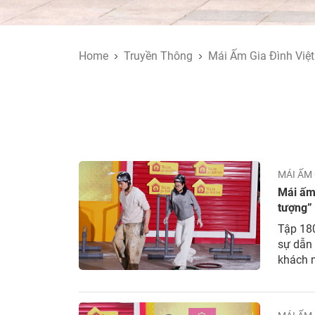
Home
Truyền Thông
Mái Ấm Gia Đình Việt
MÁI ẤM 
Mái ấm 
tượng” 
Tập 180
sự dẫn
khách m
Hiền He
thách,..