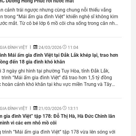
MC Dương Hồng Phúc rơi nước mắt
n cảnh trái ngược nhưng cùng chung nỗi thiếu vắng
ân trong “Mái ấm gia đình Việt” khiến nghệ sĩ không kìm
ớc mắt. Từ cô bé lớp 6 mồ côi cha sống trong căn nhà
 đến cô bé lớp 8 sớm gánh vác gia đình, những câu
đầy...
GIA ĐÌNH VIỆT
24/03/2026
11:04
ình Mái ấm gia đình Việt tại Đắk Lắk khép lại, trao hơn
đồng đến 18 gia đình khó khăn
i 3 ngày ghi hình tại phường Tuy Hòa, tỉnh Đắk Lắk,
trình “Mái ấm gia đình Việt” đã trao hơn 1,5 tỷ đồng
 hoàn cảnh khó khăn tại khu vực miền Trung và Tây
 Hành trình thứ hai của chương trình đến với tỉnh Đắk
g thời là...
GIA ĐÌNH VIỆT
21/03/2026
13:11
 gia đình Việt” tập 178: Đỗ Thị Hà, Hà Đức Chinh lăn
mình vì các em nhỏ mồ côi
trình “Mái ấm gia đình Việt” tập 178 vừa lên sóng với