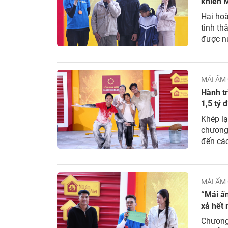
khiến 
Hai hoà
tình th
được nư
dột nát
chuyện 
MÁI ẤM 
Hành tr
1,5 tỷ 
Khép lạ
chương 
đến các
Nguyên.
Lắk, đồn
MÁI ẤM 
“Mái ấm
xả hết 
Chương 