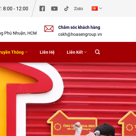
: 8:00 - 12:00
Chăm sóc khách hàng
ờng Phú Nhuận, HCM
cskh@hoasengroup.vn
ruyền Thông
Liên Hệ
Liên Kết