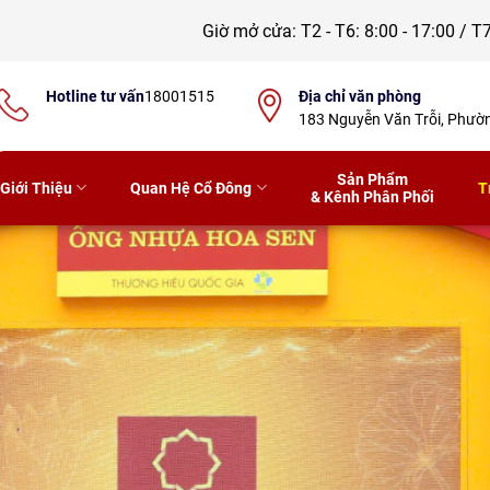
Giờ mở cửa:
T2 - T6: 8:00 - 17:00 / T7
Hotline tư vấn
18001515
Địa chỉ văn phòng
183 Nguyễn Văn Trỗi, Phư
Sản Phẩm
Giới Thiệu
Quan Hệ Cổ Đông
T
& Kênh Phân Phối