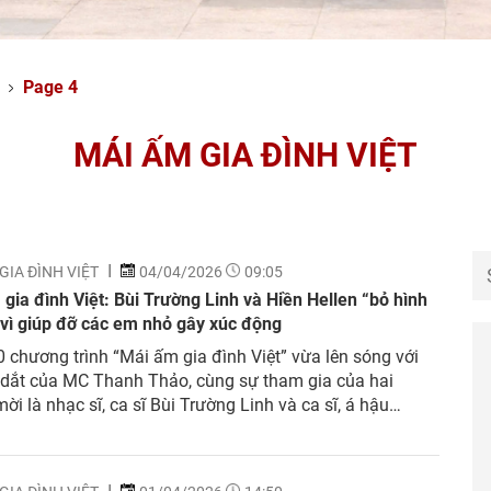
Page 4
MÁI ẤM GIA ĐÌNH VIỆT
GIA ĐÌNH VIỆT
04/04/2026
09:05
gia đình Việt: Bùi Trường Linh và Hiền Hellen “bỏ hình
vì giúp đỡ các em nhỏ gây xúc động
 chương trình “Mái ấm gia đình Việt” vừa lên sóng với
 dắt của MC Thanh Thảo, cùng sự tham gia của hai
ời là nhạc sĩ, ca sĩ Bùi Trường Linh và ca sĩ, á hậu
llen. Cả hai đã bất chấp hình tượng để vượt qua thử
.