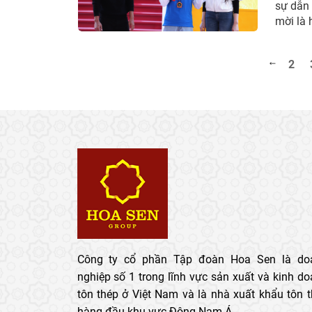
sự dẫn
mời là 
trình đ
2
Công ty cổ phần Tập đoàn Hoa Sen là do
nghiệp số 1 trong lĩnh vực sản xuất và kinh d
tôn thép ở Việt Nam và là nhà xuất khẩu tôn 
hàng đầu khu vực Đông Nam Á.