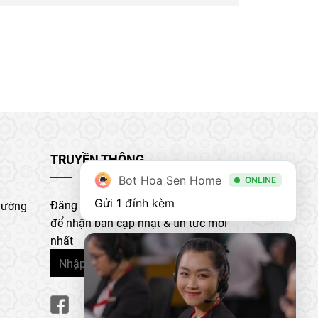
TRUYỀN THÔNG
Bot Hoa Sen Home
ONLINE
Gửi 1 đính kèm
Đăng ký nhận bản tin của chúng tôi
hường
để nhận bản cập nhật & tin tức mới
nhất