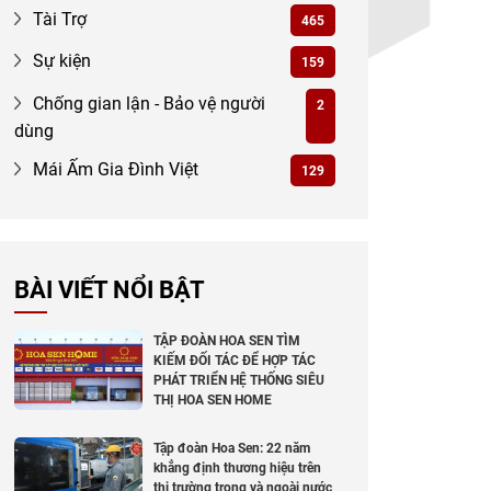
Tài Trợ
465
Sự kiện
159
Chống gian lận - Bảo vệ người
2
dùng
Mái Ấm Gia Đình Việt
129
BÀI VIẾT NỔI BẬT
TẬP ĐOÀN HOA SEN TÌM
KIẾM ĐỐI TÁC ĐỂ HỢP TÁC
PHÁT TRIỂN HỆ THỐNG SIÊU
THỊ HOA SEN HOME
Tập đoàn Hoa Sen: 22 năm
khẳng định thương hiệu trên
thị trường trong và ngoài nước