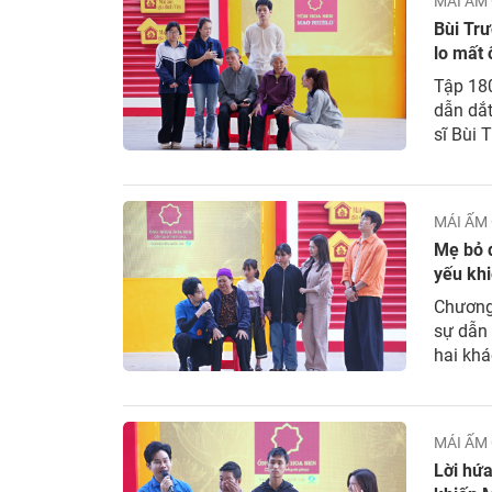
MÁI ẤM 
Bùi Trư
lo mất 
Tập 180
dẫn dắt
sĩ Bùi 
khách 
chứng k
MÁI ẤM 
Mẹ bỏ đ
yếu khi
Chương 
sự dẫn
hai khá
Huyền. 
nhỏ mồ 
MÁI ẤM 
Lời hứa