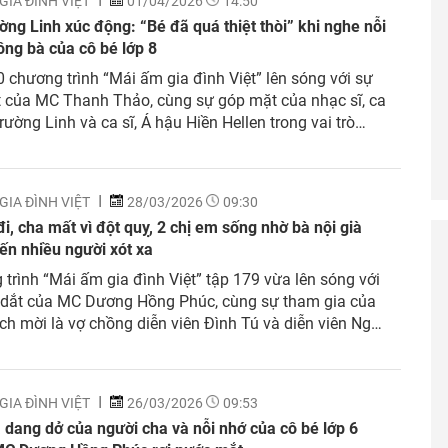
GIA ĐÌNH VIỆT
01/04/2026
14:50
ờng Linh xúc động: “Bé đã quá thiệt thòi” khi nghe nỗi
ông bà của cô bé lớp 8
 chương trình “Mái ấm gia đình Việt” lên sóng với sự
 của MC Thanh Thảo, cùng sự góp mặt của nhạc sĩ, ca
Trường Linh và ca sĩ, Á hậu Hiền Hellen trong vai trò
mời. Các nghệ sĩ đã không kìm được nước mắt khi
iến...
GIA ĐÌNH VIỆT
28/03/2026
09:30
i, cha mất vì đột quỵ, 2 chị em sống nhờ bà nội già
ến nhiều người xót xa
trình “Mái ấm gia đình Việt” tập 179 vừa lên sóng với
 dắt của MC Dương Hồng Phúc, cùng sự tham gia của
ch mời là vợ chồng diễn viên Đình Tú và diễn viên Ngọc
Chương trình đã trao hơn 500 triệu đồng cho các em
côi....
GIA ĐÌNH VIỆT
26/03/2026
09:53
 dang dở của người cha và nỗi nhớ của cô bé lớp 6