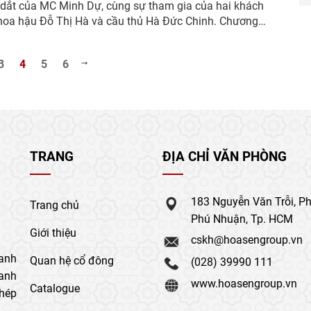
 dắt của MC Minh Dự, cùng sự tham gia của hai khách
hoa hậu Đỗ Thị Hà và cầu thủ Hà Đức Chinh. Chương
ã trao hơn 280 triệu đồng cho các em nhỏ mồ côi. Em...
3
4
5
6
TRANG
ĐỊA CHỈ VĂN PHÒNG
183 Nguyễn Văn Trỗi, P
Trang chủ
Phú Nhuận, Tp. HCM
Giới thiệu
cskh@hoasengroup.vn
anh
Quan hệ cổ đông
(028) 39990 111
oanh
www.hoasengroup.vn
Catalogue
thép