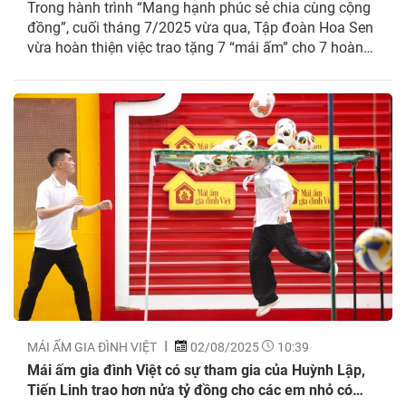
Trong hành trình “Mang hạnh phúc sẻ chia cùng cộng
THƠ
đồng”, cuối tháng 7/2025 vừa qua, Tập đoàn Hoa Sen
vừa hoàn thiện việc trao tặng 7 “mái ấm” cho 7 hoàn
cảnh khó khăn tham gia đợt ghi hình “Mái ấm gia đình
Việt” tại TP Cần Thơ. Theo đó, 7 gia đình các...
MÁI ẤM GIA ĐÌNH VIỆT
02/08/2025
10:39
Mái ấm gia đình Việt có sự tham gia của Huỳnh Lập,
Tiến Linh trao hơn nửa tỷ đồng cho các em nhỏ có