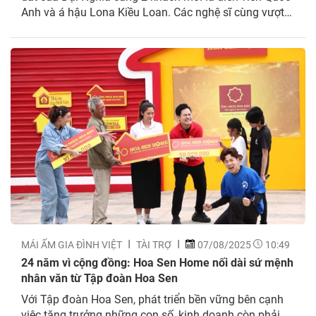
Anh và á hậu Lona Kiều Loan. Các nghệ sĩ cùng vượt
qua thử thách của chương trình, góp phần mang tiền
thưởng hỗ trợ những hoàn cảnh khó khăn....
MÁI ẤM GIA ĐÌNH VIỆT
TÀI TRỢ
07/08/2025
10:49
24 năm vì cộng đồng: Hoa Sen Home nối dài sứ mệnh
nhân văn từ Tập đoàn Hoa Sen
Với Tập đoàn Hoa Sen, phát triển bền vững bên cạnh
việc tăng trưởng những con số, kinh doanh còn phải