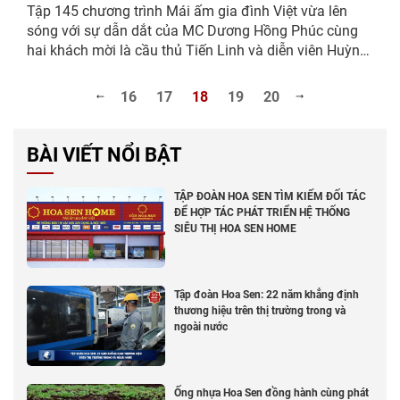
hoàn cảnh khó khăn
Tập 145 chương trình Mái ấm gia đình Việt vừa lên
sóng với sự dẫn dắt của MC Dương Hồng Phúc cùng
hai khách mời là cầu thủ Tiến Linh và diễn viên Huỳnh
Lập. Nhận được sự ủng hộ của đông đảo khán giả,
mạnh thường quân, chương trình đã trao hơn nửa tỷ...
16
17
18
19
20
BÀI VIẾT NỔI BẬT
TẬP ĐOÀN HOA SEN TÌM KIẾM ĐỐI TÁC
ĐỂ HỢP TÁC PHÁT TRIỂN HỆ THỐNG
SIÊU THỊ HOA SEN HOME
Tập đoàn Hoa Sen: 22 năm khẳng định
thương hiệu trên thị trường trong và
ngoài nước
Ống nhựa Hoa Sen đồng hành cùng phát