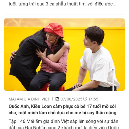
tuổi, từng trải qua 3 ca phẫu thuật tim, với điều ước
giản dị rằng mẹ luôn khỏe mạnh và được sống bên gia
đình. Hình ảnh người cha bật khóc nức...
MÁI ẤM GIA ĐÌNH VIỆT
07/08/2025
14:55
Quốc Anh, Kiều Loan cảm phục cô bé 17 tuổi mồ côi
cha, một mình làm chỗ dựa cho mẹ bị suy thận nặng
Tập 146 Mái ấm gia đình Việt sắp lên sóng với sự dẫn
dắt của Đại Nghĩa cùng 2 khách mời là diễn viên Quốc