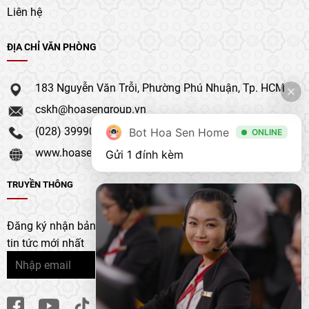
Liên hệ
ĐỊA CHỈ VĂN PHÒNG
183 Nguyễn Văn Trỗi, Phường Phú Nhuận, Tp. HCM
cskh@hoasengroup.vn
(028) 39990 111
Bot Hoa Sen Home
ONLINE
www.hoasengroup.vn
Gửi 1 đính kèm
TRUYỀN THÔNG
Đăng ký nhận bản tin của chúng tôi để nhận bản cập nhật &
tin tức mới nhất