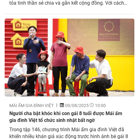
tỏa tinh thần sẻ chia và gắn kết cộng đồng. Với cách
thể hiện gần gũi, chân thành, chương trình vẫn giữ
được sức hút mạnh mẽ và bền bỉ trong lòng...
MÁI ẤM GIA ĐÌNH VIỆT
09/08/2025
10:00
Người cha bật khóc khi con gái 8 tuổi được Mái ấm
gia đình Việt tổ chức sinh nhật bất ngờ
Trong tập 146, chương trình Mái ấm gia đình Việt đã
khiến nhiều khán giả xúc động trước hình ảnh bé gái 8