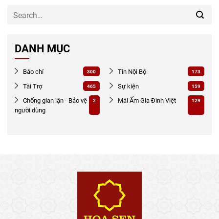
DANH MỤC
Báo chí
Tin Nội Bộ
300
173
Tài Trợ
Sự kiện
465
159
Chống gian lận - Bảo vệ
Mái Ấm Gia Đình Việt
2
129
người dùng