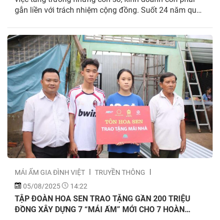
gắn liền với trách nhiệm cộng đồng. Suốt 24 năm qua,
tinh thần nhân văn ấy đã không ngừng được gìn giữ,
nuôi dưỡng, nay lại tiếp tục kế thừa và lan tỏa mạnh...
MÁI ẤM GIA ĐÌNH VIỆT
TRUYỀN THÔNG
05/08/2025
14:22
TẬP ĐOÀN HOA SEN TRAO TẶNG GẦN 200 TRIỆU
ĐỒNG XÂY DỰNG 7 “MÁI ẤM” MỚI CHO 7 HOÀN
CẢNH GHI HÌNH MÁI ẤM GIA ĐÌNH VIỆT TẠI CẦN