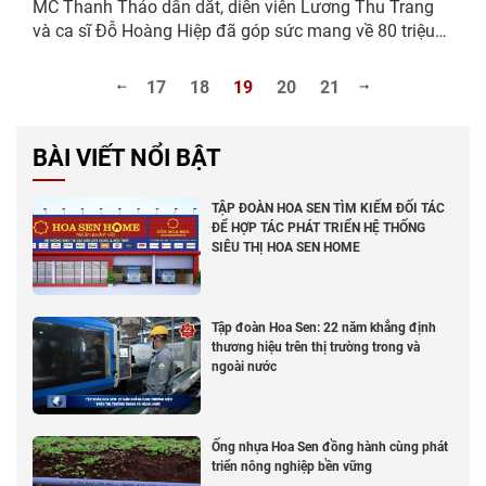
MC Thanh Thảo dẫn dắt, diễn viên Lương Thu Trang
và ca sĩ Đỗ Hoàng Hiệp đã góp sức mang về 80 triệu
đồng cho các em nhỏ mồ côi. Em Bùi Dương Chính
(2010) hiện đang là học sinh lớp 10, Trường THPT...
17
18
19
20
21
BÀI VIẾT NỔI BẬT
TẬP ĐOÀN HOA SEN TÌM KIẾM ĐỐI TÁC
ĐỂ HỢP TÁC PHÁT TRIỂN HỆ THỐNG
SIÊU THỊ HOA SEN HOME
Tập đoàn Hoa Sen: 22 năm khẳng định
thương hiệu trên thị trường trong và
ngoài nước
Ống nhựa Hoa Sen đồng hành cùng phát
triển nông nghiệp bền vững