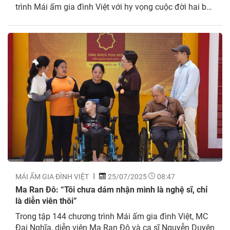
trình Mái ấm gia đình Việt với hy vọng cuộc đời hai bà
cháu sẽ có cơ hội bước sang một trang mới. Trong tập
144 Mái ấm gia đình Việt, hoàn...
MÁI ẤM GIA ĐÌNH VIỆT
25/07/2025
08:47
Ma Ran Đô: “Tôi chưa dám nhận mình là nghệ sĩ, chỉ
là diễn viên thôi”
Trong tập 144 chương trình Mái ấm gia đình Việt, MC
Đại Nghĩa, diễn viên Ma Ran Đô và ca sĩ Nguyễn Duyên