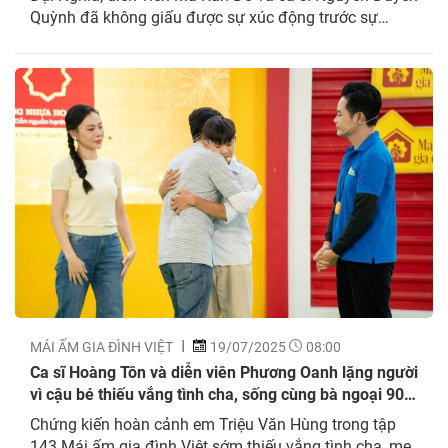
Quỳnh đã không giấu được sự xúc động trước sự
trưởng thành, hiểu chuyện của các em nhỏ phải vừa
học, vừa đỡ đần gia đình vì cha mẹ bệnh nặng. Em...
MÁI ẤM GIA ĐÌNH VIỆT
19/07/2025
08:00
Ca sĩ Hoàng Tôn và diễn viên Phương Oanh lặng người
vì cậu bé thiếu vắng tình cha, sống cùng bà ngoại 90
tuổi sau khi mẹ mất
Chứng kiến hoàn cảnh em Triệu Văn Hùng trong tập
143 Mái ấm gia đình Việt sớm thiếu vắng tình cha, mẹ