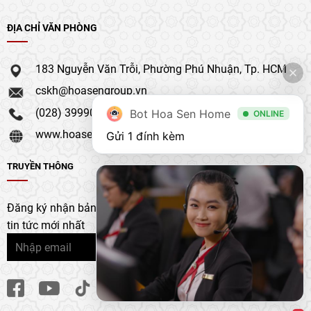
ĐỊA CHỈ VĂN PHÒNG
183 Nguyễn Văn Trỗi, Phường Phú Nhuận, Tp. HCM
cskh@hoasengroup.vn
(028) 39990 111
Bot Hoa Sen Home
ONLINE
www.hoasengroup.vn
Gửi 1 đính kèm
TRUYỀN THÔNG
Đăng ký nhận bản tin của chúng tôi để nhận bản cập nhật &
tin tức mới nhất