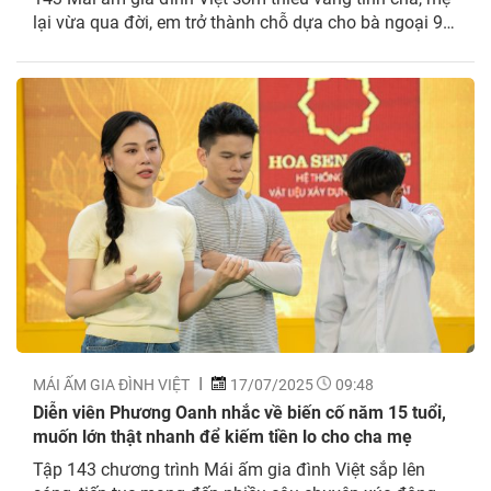
lại vừa qua đời, em trở thành chỗ dựa cho bà ngoại 90
tuổi và phải tự chăm sóc bản thân đã khiến các nghệ
sĩ Dương Hồng Phúc, Hoàng Tôn và Phương...
MÁI ẤM GIA ĐÌNH VIỆT
17/07/2025
09:48
Diễn viên Phương Oanh nhắc về biến cố năm 15 tuổi,
muốn lớn thật nhanh để kiếm tiền lo cho cha mẹ
Tập 143 chương trình Mái ấm gia đình Việt sắp lên