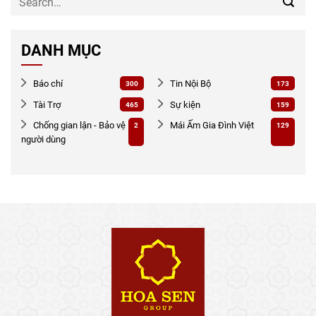
DANH MỤC
Báo chí
Tin Nội Bộ
300
173
Tài Trợ
Sự kiện
465
159
Chống gian lận - Bảo vệ
Mái Ấm Gia Đình Việt
2
129
người dùng