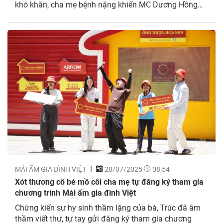
khó khăn, cha mẹ bệnh nặng khiến MC Dương Hồng
Phúc, diễn viên Huỳnh Lập và cầu thủ Tiến Linh vừa
cảm phục, vừa xót xa. Cha bị chấn thương sọ não, mẹ
một...
MÁI ẤM GIA ĐÌNH VIỆT
28/07/2025
08:54
Xót thương cô bé mồ côi cha mẹ tự đăng ký tham gia
chương trình Mái ấm gia đình Việt
Chứng kiến sự hy sinh thầm lặng của bà, Trúc đã âm
thầm viết thư, tự tay gửi đăng ký tham gia chương