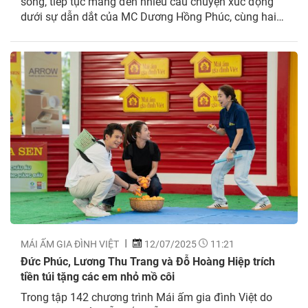
sóng, tiếp tục mang đến nhiều câu chuyện xúc động
dưới sự dẫn dắt của MC Dương Hồng Phúc, cùng hai
khách mời đặc biệt: ca sĩ Hoàng Tôn và diễn viên
Phương Oanh. Trong chương trình, các nghệ sĩ không
giấu được sự...
MÁI ẤM GIA ĐÌNH VIỆT
12/07/2025
11:21
Đức Phúc, Lương Thu Trang và Đỗ Hoàng Hiệp trích
tiền túi tặng các em nhỏ mồ côi
Trong tập 142 chương trình Mái ấm gia đình Việt do