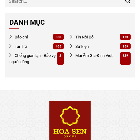
DANH MỤC
Báo chí
Tin Nội Bộ
300
173
Tài Trợ
Sự kiện
465
159
Chống gian lận - Bảo vệ
Mái Ấm Gia Đình Việt
2
129
người dùng