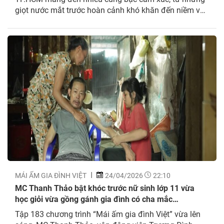
giọt nước mắt trước hoàn cảnh khó khăn đến niềm vui
khi các em nhỏ nhận được sự hỗ trợ thiết thực từ nghệ
sĩ và khán giả. Ngày 24/4, chương trình “Mái...
MÁI ẤM GIA ĐÌNH VIỆT
24/04/2026
22:10
MC Thanh Thảo bật khóc trước nữ sinh lớp 11 vừa
học giỏi vừa gồng gánh gia đình có cha mắc
Parkinson
Tập 183 chương trình “Mái ấm gia đình Việt” vừa lên