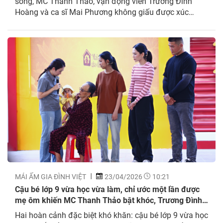
sóng, MC Thanh Thảo, vận động viên Trương Đình
Hoàng và ca sĩ Mai Phương không giấu được xúc
động trước hoàn cảnh khó khăn của 3 chị em Ngọc
Diễm, sống trong sự thiếu thốn cùng nỗi lo mất cha vì
bệnh nặng,...
MÁI ẤM GIA ĐÌNH VIỆT
23/04/2026
10:21
Cậu bé lớp 9 vừa học vừa làm, chỉ ước một lần được
mẹ ôm khiến MC Thanh Thảo bật khóc, Trương Đình
Hoàng xót xa
Hai hoàn cảnh đặc biệt khó khăn: cậu bé lớp 9 vừa học