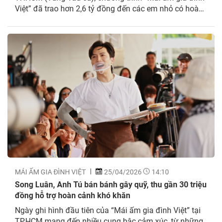
Việt” đã trao hơn 2,6 tỷ đồng đến các em nhỏ có hoàn
cảnh khó khăn. Sau gần 4 năm rong ruổi khắp mọi
miền đất nước, “Mái ấm gia đình Việt” chính thức trở...
MÁI ẤM GIA ĐÌNH VIỆT
25/04/2026
14:10
Song Luân, Anh Tú bán bánh gây quỹ, thu gần 30 triệu
đồng hỗ trợ hoàn cảnh khó khăn
Ngày ghi hình đầu tiên của “Mái ấm gia đình Việt” tại
TP.HCM mang đến nhiều cung bậc cảm xúc, từ những