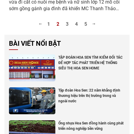
vừa đi cắt cỏ nuôi mẹ bệnh và nữ sinh lớp 12 mồ côi
sớm gồng gánh gia đình đã khiến MC Thanh Thảo
cùng các nghệ sĩ không kìm được xúc động, khi nghị
lực và khát vọng vươn lên của...
1
2
3
4
5
BÀI VIẾT NỔI BẬT
TẬP ĐOÀN HOA SEN TÌM KIẾM ĐỐI TÁC
ĐỂ HỢP TÁC PHÁT TRIỂN HỆ THỐNG
SIÊU THỊ HOA SEN HOME
Tập đoàn Hoa Sen: 22 năm khẳng định
thương hiệu trên thị trường trong và
ngoài nước
Ống nhựa Hoa Sen đồng hành cùng phát
triển nông nghiệp bền vững