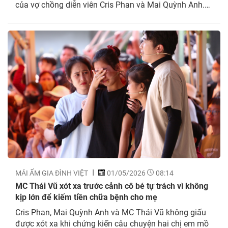
của vợ chồng diễn viên Cris Phan và Mai Quỳnh Anh.
Hai nghệ sĩ đã nỗ lực vượt qua các thử thách, cùng
đông đảo khán giả địa phương góp sức...
MÁI ẤM GIA ĐÌNH VIỆT
01/05/2026
08:14
MC Thái Vũ xót xa trước cảnh cô bé tự trách vì không
kịp lớn để kiếm tiền chữa bệnh cho mẹ
Cris Phan, Mai Quỳnh Anh và MC Thái Vũ không giấu
được xót xa khi chứng kiến câu chuyện hai chị em mồ