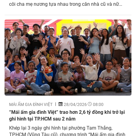
côi cha mẹ nương tựa nhau trong căn nhà cũ và nữ
sinh lớp 12 gồng gánh gia đình trong thiếu thốn nhưng
vẫn nỗ lực học tập. Tập 184 chương trình...
MÁI ẤM GIA ĐÌNH VIỆT
28/04/2026
08:00
“Mái ấm gia đình Việt” trao hơn 2,6 tỷ đồng khi trở lại
ghi hình tại TP.HCM sau 2 năm
Khép lại 3 ngày ghi hình tại phường Tam Thắng,
TP.HCM (Vũng Tàu cũ), chương trình “Mái ấm gia đình