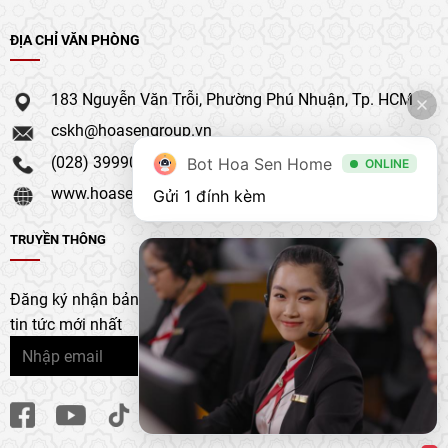
ĐỊA CHỈ VĂN PHÒNG
183 Nguyễn Văn Trỗi, Phường Phú Nhuận, Tp. HCM
cskh@hoasengroup.vn
(028) 39990 111
Bot Hoa Sen Home
ONLINE
www.hoasengroup.vn
Gửi 1 đính kèm
TRUYỀN THÔNG
Đăng ký nhận bản tin của chúng tôi để nhận bản cập nhật &
tin tức mới nhất