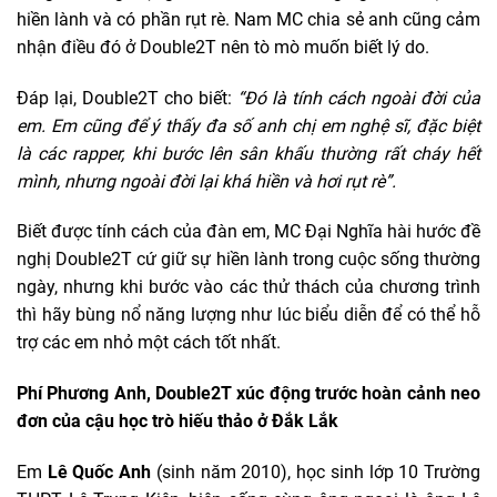
hiền lành và có phần rụt rè. Nam MC chia sẻ anh cũng cảm
nhận điều đó ở Double2T nên tò mò muốn biết lý do.
Đáp lại, Double2T cho biết:
“Đó là tính cách ngoài đời của
em. Em cũng để ý thấy đa số anh chị em nghệ sĩ, đặc biệt
là các rapper, khi bước lên sân khấu thường rất cháy hết
mình, nhưng ngoài đời lại khá hiền và hơi rụt rè”.
Biết được tính cách của đàn em, MC Đại Nghĩa hài hước đề
nghị Double2T cứ giữ sự hiền lành trong cuộc sống thường
ngày, nhưng khi bước vào các thử thách của chương trình
thì hãy bùng nổ năng lượng như lúc biểu diễn để có thể hỗ
trợ các em nhỏ một cách tốt nhất.
Phí Phương Anh, Double2T xúc động trước hoàn cảnh neo
đơn của cậu học trò hiếu thảo ở Đắk Lắk
Em
Lê Quốc Anh
(sinh năm 2010), học sinh lớp 10 Trường