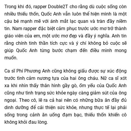
Trong khi đó, rapper Double2T cho rằng dù cuộc sống còn
nhiều thiếu thốn, Quốc Anh vẫn luôn thể hiện mình là một
cậu bé mạnh mẽ với ánh mắt lạc quan và tràn đầy niềm
tin. Nam rapper đặc biệt cảm phục trước ước mơ trở thành
giáo viên của em, một ước mơ đẹp và đầy ý nghĩa. Anh tin
rằng chính tinh thần tích cực và ý chí không bỏ cuộc sẽ
giúp Quốc Anh từng bước chạm đến điều mình mong
muốn.
Ca sĩ Phí Phương Anh cũng không giấu được sự xúc động
trước tình cảm nương tựa của hai ông cháu. Nữ ca sĩ xót
xa khi nhìn thấy thân hình gầy gò, ốm yếu của Quốc Anh
cũng như tình trạng sức khỏe ngày càng giảm sút của ông
ngoại. Theo cô, lẽ ra cả hai nên có những bữa ăn đầy đủ
dinh dưỡng để cải thiện sức khỏe, nhưng thực tế lại phải
sống trong cảnh ăn uống đạm bạc, thiếu thốn khiến cô
không khỏi đau lòng.