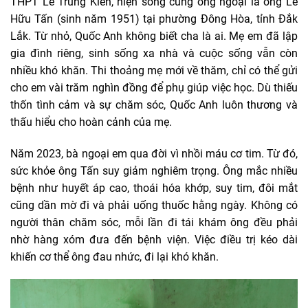
THPT Lê Trung Kiên, hiện sống cùng ông ngoại là ông Lê
Hữu Tấn (sinh năm 1951) tại phường Đông Hòa, tỉnh Đắk
Lắk. Từ nhỏ, Quốc Anh không biết cha là ai. Mẹ em đã lập
gia đình riêng, sinh sống xa nhà và cuộc sống vẫn còn
nhiều khó khăn. Thi thoảng mẹ mới về thăm, chỉ có thể gửi
cho em vài trăm nghìn đồng để phụ giúp việc học. Dù thiếu
thốn tình cảm và sự chăm sóc, Quốc Anh luôn thương và
thấu hiểu cho hoàn cảnh của mẹ.
Năm 2023, bà ngoại em qua đời vì nhồi máu cơ tim. Từ đó,
sức khỏe ông Tấn suy giảm nghiêm trọng. Ông mắc nhiều
bệnh như huyết áp cao, thoái hóa khớp, suy tim, đôi mắt
cũng dần mờ đi và phải uống thuốc hằng ngày. Không có
người thân chăm sóc, mỗi lần đi tái khám ông đều phải
nhờ hàng xóm đưa đến bệnh viện. Việc điều trị kéo dài
khiến cơ thể ông đau nhức, đi lại khó khăn.