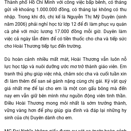
Thành phố Hồ Chí Minh với công việc bấp bênh, có tháng
gửi về khoảng 1.000.000 đồng, có tháng lại không có thu
nhập. Trong khi đó, chị kế là Nguyễn Thị Mỹ Duyên (sinh
năm 2006) phải nghỉ học từ lớp 12 để đi làm phục vụ quán
cà phê với mức lương 17.000 đồng mỗi giờ. Duyên làm
việc cả ngày lẫn đêm để có tiền thuốc cho cha và tiếp sức
cho Hoài Thương tiếp tục đến trường.
Dù hoàn cảnh nhiều mất mát, Hoài Thương vẫn luôn nỗ
lực học tập và nuôi dưỡng ước mơ trở thành giáo viên. Em
tranh thủ phụ giúp việc nhà, chăm sóc cha và cuối tuần xin
đi làm thêm để san sẻ gánh nặng cùng chị gái. Kỷ vật quý
giá nhất mẹ để lại cho em là một con gấu bông mà đến
nay em vẫn giữ bên mình như nguồn động viên tinh thần.
Điều Hoài Thương mong mỏi nhất là sớm trưởng thành,
vững vàng hơn để phụ giúp gia đình và đáp lại những hy
sinh của chị Duyên dành cho em.
MC Đại Nghĩa không giấu được sự xót xa trước hoàn cảnh