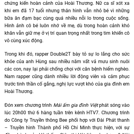
chứng kiến hoàn cảnh của Hoài Thương. Nữ ca sĩ xót xa
khi em đã 17 tuổi nhưng thân hình vẫn nhỏ bé vì những
bữa ăn đạm bạc cùng quá nhiều nỗi lo trong cuộc sống.
Hình ảnh cô bé luôn nhớ về mẹ, dù trong hoàn cảnh khó
khăn vẫn giữ mẹ ở vị trí quan trọng nhất trong tim khiến cô
vô cùng xúc động.
Trong khi đó, rapper Double2T bày tỏ sự lo lắng cho sức
khỏe của anh Hùng sau nhiều năm vất vả mưu sinh nuôi
các con, nay lại phải chống chọi với căn bệnh hiểm nghèo.
Nam rapper cũng dành nhiều lời động viên và cảm phục
trước tinh thần cố gắng, nghị lực vượt khó của gia đình em
Hoài Thương.
Đón xem chương trình
Mái ấm gia đình Việt
phát sóng vào
lúc 20h00 thứ 6 hàng tuần trên kênh HTV7. Chương trình
do Công ty Truyền thông Bee phối hợp với
Đài Phát thanh
–
Truyền hình Thành phố Hồ Chí Minh
thực hiện, với sự