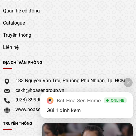
Quan hệ cổ đông
Catalogue
Truyền thông
Liên hệ
ĐỊA CHỈ VĂN PHÒNG
183 Nguyễn Văn Trỗi, Phường Phú Nhuận, Tp. HCM
cskh@hoasengroup.vn
(028) 39990 111
Bot Hoa Sen Home
ONLINE
www.hoasengroup.vn
Gửi 1 đính kèm
TRUYỀN THÔNG