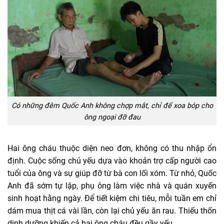
Có những đêm Quốc Anh không chợp mắt, chỉ để xoa bóp cho
ông ngoại đỡ đau
Hai ông cháu thuộc diện neo đơn, không có thu nhập ổn
định. Cuộc sống chủ yếu dựa vào khoản trợ cấp người cao
tuổi của ông và sự giúp đỡ từ bà con lối xóm. Từ nhỏ, Quốc
Anh đã sớm tự lập, phụ ông làm việc nhà và quán xuyến
sinh hoạt hằng ngày. Để tiết kiệm chi tiêu, mỗi tuần em chỉ
dám mua thịt cá vài lần, còn lại chủ yếu ăn rau. Thiếu thốn
dinh dưỡng khiến cả hai ông cháu đều gầy yếu.