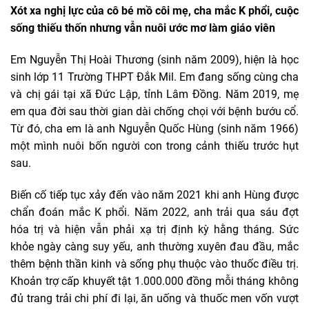
Xót xa nghị lực của cô bé mồ côi mẹ, cha mắc K phổi, cuộc
sống thiếu thốn nhưng vẫn nuôi ước mơ làm giáo viên
Em Nguyễn Thị Hoài Thương (sinh năm 2009), hiện là học
sinh lớp 11 Trường THPT Đắk Mil. Em đang sống cùng cha
và chị gái tại xã Đức Lập, tỉnh Lâm Đồng. Năm 2019, mẹ
em qua đời sau thời gian dài chống chọi với bệnh bướu cổ.
Từ đó, cha em là anh Nguyễn Quốc Hùng (sinh năm 1966)
một mình nuôi bốn người con trong cảnh thiếu trước hụt
sau.
Biến cố tiếp tục xảy đến vào năm 2021 khi anh Hùng được
chẩn đoán mắc K phổi. Năm 2022, anh trải qua sáu đợt
hóa trị và hiện vẫn phải xạ trị định kỳ hằng tháng. Sức
khỏe ngày càng suy yếu, anh thường xuyên đau đầu, mắc
thêm bệnh thần kinh và sống phụ thuộc vào thuốc điều trị.
Khoản trợ cấp khuyết tật 1.000.000 đồng mỗi tháng không
đủ trang trải chi phí đi lại, ăn uống và thuốc men vốn vượt