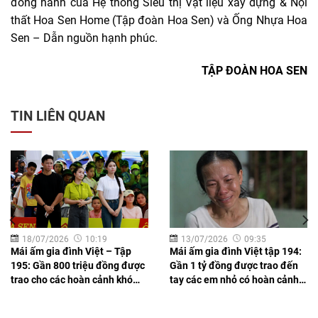
đồng hành của Hệ thống Siêu thị Vật liệu xây dựng & Nội
thất Hoa Sen Home (Tập đoàn Hoa Sen) và Ống Nhựa Hoa
Sen – Dẫn nguồn hạnh phúc.
TẬP ĐOÀN HOA SEN
TIN LIÊN QUAN
18/07/2026
10:19
13/07/2026
09:35
Mái ấm gia đình Việt – Tập
Mái ấm gia đình Việt tập 194:
195: Gần 800 triệu đồng được
Gần 1 tỷ đồng được trao đến
trao cho các hoàn cảnh khó
tay các em nhỏ có hoàn cảnh
khăn trong tập 195 chương
khó khăn
trình Mái ấm gia đình Việt