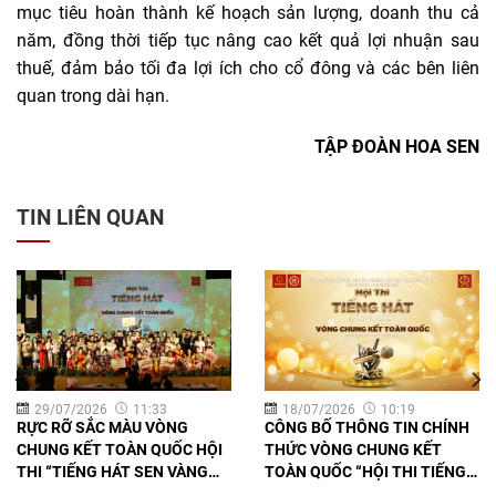
mục tiêu hoàn thành kế hoạch sản lượng, doanh thu cả
năm, đồng thời tiếp tục nâng cao kết quả lợi nhuận sau
thuế, đảm bảo tối đa lợi ích cho cổ đông và các bên liên
quan trong dài hạn.
TẬP ĐOÀN HOA SEN
TIN LIÊN QUAN
29/07/2026
11:33
18/07/2026
10:19
RỰC RỠ SẮC MÀU VÒNG
CÔNG BỐ THÔNG TIN CHÍNH
CHUNG KẾT TOÀN QUỐC HỘI
THỨC VÒNG CHUNG KẾT
THI “TIẾNG HÁT SEN VÀNG
TOÀN QUỐC “HỘI THI TIẾNG
2026” HƯỚNG TỚI CHÀO
HÁT SEN VÀNG 2026”