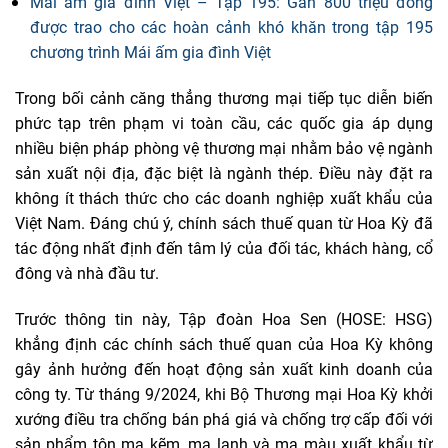
Mái ấm gia đình Việt – Tập 195: Gần 800 triệu đồng
được trao cho các hoàn cảnh khó khăn trong tập 195
chương trình Mái ấm gia đình Việt
Trong bối cảnh căng thẳng thương mại tiếp tục diễn biến
phức tạp trên phạm vi toàn cầu, các quốc gia áp dụng
nhiều biện pháp phòng vệ thương mại nhằm bảo vệ ngành
sản xuất nội địa, đặc biệt là ngành thép. Điều này đặt ra
không ít thách thức cho các doanh nghiệp xuất khẩu của
Việt Nam. Đáng chú ý, chính sách thuế quan từ Hoa Kỳ đã
tác động nhất định đến tâm lý của đối tác, khách hàng, cổ
đông và nhà đầu tư.
Trước thông tin này, Tập đoàn Hoa Sen (HOSE: HSG)
khẳng định các chính sách thuế quan của Hoa Kỳ không
gây ảnh hưởng đến hoạt động sản xuất kinh doanh của
công ty. Từ tháng 9/2024, khi Bộ Thương mại Hoa Kỳ khởi
xướng điều tra chống bán phá giá và chống trợ cấp đối với
sản phẩm tôn mạ kẽm, mạ lạnh và mạ màu xuất khẩu từ