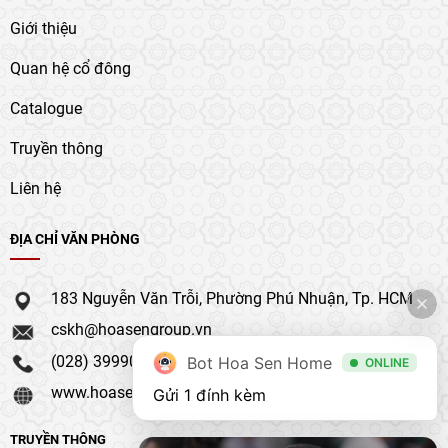
Giới thiệu
Quan hệ cổ đông
Catalogue
Truyền thông
Liên hệ
ĐỊA CHỈ VĂN PHÒNG
183 Nguyễn Văn Trỗi, Phường Phú Nhuận, Tp. HCM
cskh@hoasengroup.vn
(028) 39990 111
Bot Hoa Sen Home
ONLINE
www.hoasengroup.vn
Gửi 1 đính kèm
TRUYỀN THÔNG