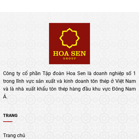
MỪNG KỶ NIỆM 25 NĂM
THÀNH LẬP VÀ PHÁT TRIỂN
TẬP ĐOÀN HOA SEN
08/8/2026
Công ty cổ phần Tập đoàn Hoa Sen là doanh nghiệp số 1
trong lĩnh vực sản xuất và kinh doanh tôn thép ở Việt Nam
và là nhà xuất khẩu tôn thép hàng đầu khu vực Đông Nam
Á.
TRANG
Trang chủ