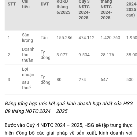
Chỉ
KQKD
Quý 3
tháng
STT
ĐVT
2024
tiêu
tháng
NĐTC
NĐTC
2025
6/2025
2024-
2024-
cao)
2025
2025
Sản
1
Tấn
155.286
474.112
1.420.760
1.95
lượng
Doanh
Tỷ
2
thu
3.077
9.504
28.176
38.0
đồng
thuần
Lợi
nhuận
Tỷ
3
80
274
647
500
đồng
sau
thuế
Bảng tổng hợp ước kết quả kinh doanh hợp nhất của HSG
09 tháng NĐTC 2024 – 2025
Bước vào Quý 4 NĐTC 2024 – 2025, HSG sẽ tập trung thực
hiện đồng bộ các giải pháp về sản xuất, kinh doanh với