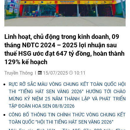
Linh hoạt, chủ động trong kinh doanh, 09
tháng NĐTC 2024 – 2025 lợi nhuận sau
thuế HSG ước đạt 647 tỷ đồng, hoàn thành
129% kế hoạch
Truyền Thông
15/07/2025
10:11
RỰC RỠ SẮC MÀU VÒNG CHUNG KẾT TOÀN QUỐC HỘI
THI “TIẾNG HÁT SEN VÀNG 2026” HƯỚNG TỚI CHÀO
MỪNG KỶ NIỆM 25 NĂM THÀNH LẬP VÀ PHÁT TRIỂN
TẬP ĐOÀN HOA SEN 08/8/2026
CÔNG BỐ THÔNG TIN CHÍNH THỨC VÒNG CHUNG KẾT
TOÀN QUỐC “HỘI THI TIẾNG HÁT SEN VÀNG 2026”