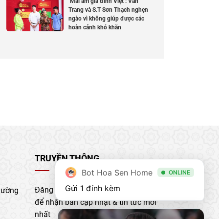
‘Mái ấm gia đình Việt’: Vân
Trang và S.T Sơn Thạch nghẹn
ngào vì không giúp được các
hoàn cảnh khó khăn
TRUYỀN THÔNG
Bot Hoa Sen Home
ONLINE
Gửi 1 đính kèm
Đăng ký nhận bản tin của chúng tôi
hường
để nhận bản cập nhật & tin tức mới
nhất