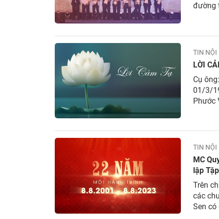
đường t
đoàn Ho
thế”, t
TIN NỘI
LỜI CẢ
Cụ ông
01/3/1
Phước 
04 giờ
88 tuổi
TIN NỘI
MC Quy
lập Tậ
Trên ch
các ch
Sen có 
việc tậ