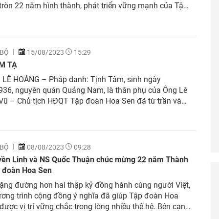
ròn 22 năm hình thành, phát triển vững mạnh của Tập
a Sen. Trong suốt hành trình 22 năm “Vươn cao vị
rong từng giai đoạn phát triển, bên cạnh...
 BỘ
15/08/2023
15:29
M TẠ
: LÊ HOÀNG – Pháp danh: Tịnh Tâm, sinh ngày
936, nguyên quán Quảng Nam, là thân phụ của Ông Lê
Vũ – Chủ tịch HĐQT Tập đoàn Hoa Sen đã từ trần vào
 00, ngày 09/8/2023 (23/6 năm Quý Mão), hưởng thọ
. Ban Tổ chức Lễ tang và...
 BỘ
08/08/2023
09:28
ền Linh và NS Quốc Thuận chúc mừng 22 năm Thành
p đoàn Hoa Sen
ặng đường hơn hai thập kỷ đồng hành cùng người Việt,
ương trình cộng đồng ý nghĩa đã giúp Tập đoàn Hoa
được vị trí vững chắc trong lòng nhiều thế hệ. Bên cạnh
p trung tốt vào hoạt động sản xuất kinh doanh, Tập