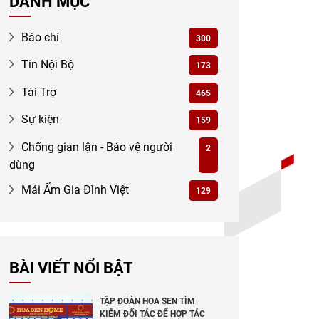
DANH MỤC
Báo chí
300
Tin Nội Bộ
173
Tài Trợ
465
Sự kiện
159
Chống gian lận - Bảo vệ người
2
dùng
Mái Ấm Gia Đình Việt
129
BÀI VIẾT NỔI BẬT
TẬP ĐOÀN HOA SEN TÌM
KIẾM ĐỐI TÁC ĐỂ HỢP TÁC