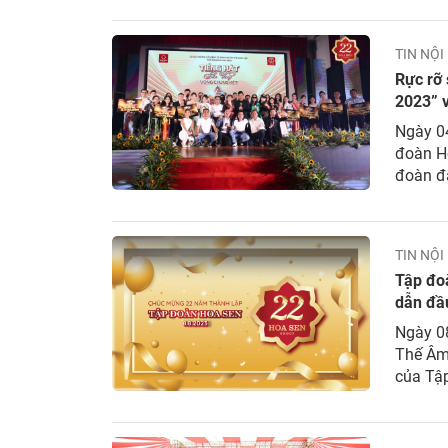
đoàn Ho
TIN NỘI
Rực rỡ 
2023” 
Ngày 0
đoàn H
đoàn đã
Sen Vàn
Trường 
TIN NỘI
Tập đoà
dẫn đầ
Ngày 0
Thế Âm 
của Tập
tạo, tr
Sen luô