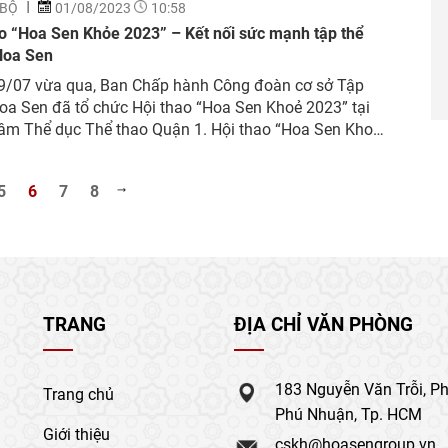
 BỘ
01/08/2023
10:58
o “Hoa Sen Khỏe 2023” – Kết nối sức mạnh tập thể
Hoa Sen
9/07 vừa qua, Ban Chấp hành Công đoàn cơ sở Tập
a Sen đã tổ chức Hội thao “Hoa Sen Khoẻ 2023” tại
tâm Thể dục Thể thao Quận 1. Hội thao “Hoa Sen Khoẻ
ã thu hút hơn 600 CBCNV làm việc tại Khối văn phòng
 mẹ tại...
5
6
7
8
TRANG
ĐỊA CHỈ VĂN PHÒNG
183 Nguyễn Văn Trỗi, P
Trang chủ
Phú Nhuận, Tp. HCM
Giới thiệu
cskh@hoasengroup.vn