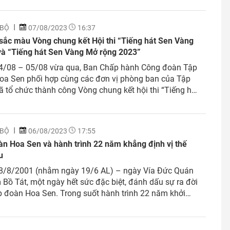
a Sen đã và...
 BỘ
07/08/2023
16:37
sắc màu Vòng chung kết Hội thi “Tiếng hát Sen Vàng
và “Tiếng hát Sen Vàng Mở rộng 2023”
4/08 – 05/08 vừa qua, Ban Chấp hành Công đoàn Tập
oa Sen phối hợp cùng các đơn vị phòng ban của Tập
 tổ chức thành công Vòng chung kết hội thi “Tiếng hát
g 2023” và “Tiếng hát Sen Vàng Mở rộng 2023” tại
Đại học Quốc tế...
 BỘ
06/08/2023
17:55
n Hoa Sen và hành trình 22 năm khẳng định vị thế
u
8/8/2001 (nhằm ngày 19/6 AL) – ngày Vía Đức Quán
Bồ Tát, một ngày hết sức đặc biệt, đánh dấu sự ra đời
 đoàn Hoa Sen. Trong suốt hành trình 22 năm khởi
ưởng thành và khẳng định vị thế dẫn đầu, Tập đoàn Hoa
n đi theo...