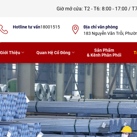
Giờ mở cửa:
T2 - T6: 8:00 - 17:00 / T7
Hotline tư vấn
18001515
Địa chỉ văn phòng
183 Nguyễn Văn Trỗi, Phư
Sản Phẩm
Giới Thiệu
Quan Hệ Cổ Đông
T
& Kênh Phân Phối