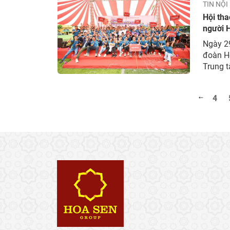
TIN NỘI
Hội tha
người 
Ngày 2
đoàn Ho
Trung 
2023” đ
Công ty
4