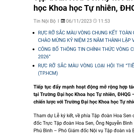
học Khoa học Tự nhiên, Đ
Tin Nội Bộ
06/11/2023
11:53
RỰC RỠ SẮC MÀU VÒNG CHUNG KẾT TOÀN Q
CHÀO MỪNG KỶ NIỆM 25 NĂM THÀNH LẬP V
CÔNG BỐ THÔNG TIN CHÍNH THỨC VÒNG CH
2026”
RỰC RỠ SẮC MÀU VÒNG LOẠI HỘI THI “TI
(TP.HCM)
Tiếp tục đẩy mạnh hoạt động mở rộng hợp tác
tại Trường Đại học Khoa học Tự nhiên, ĐHQG 
chiến lược với Trường Đại học Khoa học Tự nh
Tham dự Lễ ký kết, về phía Tập đoàn Hoa Sen
đốc Trực Tập đoàn Hoa Sen, Ông Nguyễn Bình
Phú Bình – Phó Giám đốc Nội vụ Tập đoàn và