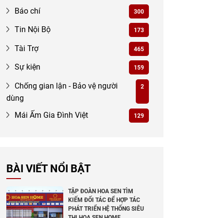
Báo chí
300
Tin Nội Bộ
173
Tài Trợ
465
Sự kiện
159
Chống gian lận - Bảo vệ người
2
dùng
Mái Ấm Gia Đình Việt
129
BÀI VIẾT NỔI BẬT
TẬP ĐOÀN HOA SEN TÌM
KIẾM ĐỐI TÁC ĐỂ HỢP TÁC
PHÁT TRIỂN HỆ THỐNG SIÊU
THỊ HOA SEN HOME