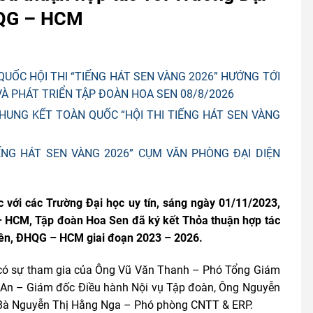
HQG – HCM
UỐC HỘI THI “TIẾNG HÁT SEN VÀNG 2026” HƯỚNG TỚI
À PHÁT TRIỂN TẬP ĐOÀN HOA SEN 08/8/2026
UNG KẾT TOÀN QUỐC “HỘI THI TIẾNG HÁT SEN VÀNG
ẾNG HÁT SEN VÀNG 2026” CỤM VĂN PHÒNG ĐẠI DIỆN
 với các Trường Đại học uy tín, sáng ngày 01/11/2023,
– HCM, Tập đoàn Hoa Sen đã ký kết Thỏa thuận hợp tác
iên, ĐHQG – HCM giai đoạn 2023 – 2026.
 có sự tham gia của Ông Vũ Văn Thanh – Phó Tổng Giám
 An – Giám đốc Điều hành Nội vụ Tập đoàn, Ông Nguyễn
 Bà Nguyễn Thị Hằng Nga – Phó phòng CNTT & ERP.