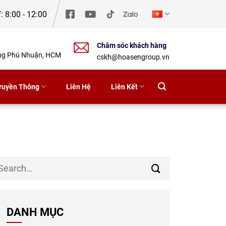
: 8:00 - 12:00
Chăm sóc khách hàng
ờng Phú Nhuận, HCM
cskh@hoasengroup.vn
ruyền Thông
Liên Hệ
Liên Kết
DANH MỤC