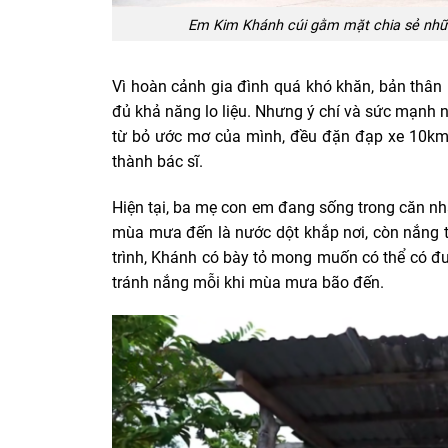
Em Kim Khánh cúi gằm mặt chia sẻ nhữn
Vì hoàn cảnh gia đình quá khó khăn, bản thâ
đủ khả năng lo liệu.
Nhưng ý chí và sức mạnh n
từ bỏ ước mơ của mình, đều đặn đạp xe 10km 
thành bác sĩ.
Hiện tại, ba mẹ con em đang sống trong căn nh
mùa mưa đến là nước dột khắp nơi, còn nắng t
trình, Khánh có bày tỏ mong muốn có thể có 
tránh nắng mỗi khi mùa mưa bão đến.