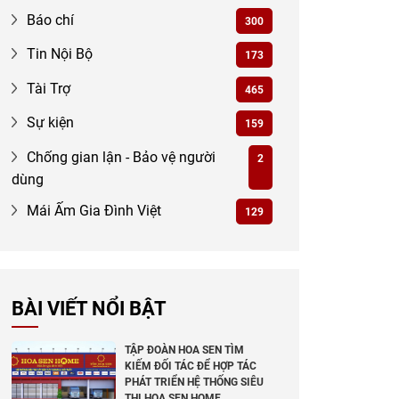
Báo chí
300
Tin Nội Bộ
173
Tài Trợ
465
Sự kiện
159
Chống gian lận - Bảo vệ người
2
dùng
Mái Ấm Gia Đình Việt
129
BÀI VIẾT NỔI BẬT
TẬP ĐOÀN HOA SEN TÌM
KIẾM ĐỐI TÁC ĐỂ HỢP TÁC
PHÁT TRIỂN HỆ THỐNG SIÊU
THỊ HOA SEN HOME