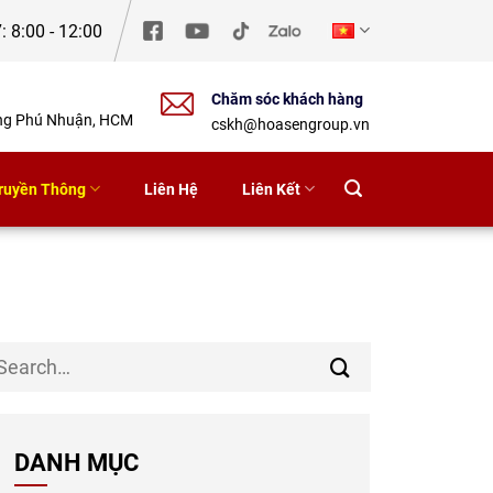
: 8:00 - 12:00
Chăm sóc khách hàng
ờng Phú Nhuận, HCM
cskh@hoasengroup.vn
ruyền Thông
Liên Hệ
Liên Kết
DANH MỤC