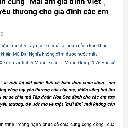
 cùng “Mái ấm gia đình Việt”,
yêu thương cho gia đình các em
00
 được trao đến tay các em nhỏ có hoàn cảnh khó khăn
ần khiến MC Đại Nghĩa không cầm được nước mắt
iải Xe đạp và Roller Mừng Xuân – Mừng Đảng 2026 với sự
 là một lát cắt chân thật về hiện thực cuộc sống , nơi
ắng vòng tay yêu thương của cha mẹ, thiếu vắng hơi ấm
ỗi sự sẻ chia mà Tập đoàn Hoa Sen dành cho các em tựa
 yêu thương, để ước mơ về một “mái ấm” mới không còn
nh trình “mang hạnh phúc sẻ chia cùng cộng đồng” của