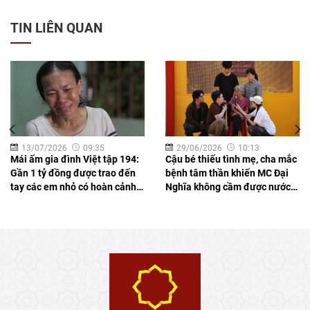
TIN LIÊN QUAN
13/07/2026
09:35
29/06/2026
10:13
Mái ấm gia đình Việt tập 194:
Cậu bé thiếu tình mẹ, cha mắc
Gần 1 tỷ đồng được trao đến
bệnh tâm thần khiến MC Đại
tay các em nhỏ có hoàn cảnh
Nghĩa không cầm được nước
khó khăn
mắt