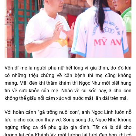
Vốn dĩ mẹ là người phụ nữ hết lòng vì gia đình, do đó khi
có những triệu chứng về căn bệnh thì mẹ cũng không
màng. Mãi đến khi thăm khám thì Ngọc Như mới biết hung
tin về sức khỏe của mẹ. Nhắc về cú sốc này, 3 cha con
không thể giấu nổi cảm xúc với nước mắt lăn dài trên má.
Với hoàn cảnh “gà trống nuôi con”, anh Ngọc Linh luôn nỗ
lực lo cho các con thay vợ. Song song đó, Ngọc Như không
ngừng tăng ca để phụ giúp gia đình. Tất cả là để cho
tương lai của Khánh Vy, một tương lai tươi đẹp hơn khi có