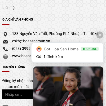
Liên hệ
ĐỊA CHỈ VĂN PHÒNG
183 Nguyễn Văn Trỗi, Phường Phú Nhuận, Tp. HCM
cskh@hoasengroup.vn
(028) 39990 111
Bot Hoa Sen Home
ONLINE
www.hoasengroup.vn
Gửi 1 đính kèm
TRUYỀN THÔNG
Đăng ký nhận bản tin của chúng tôi để nhận bản cập nhật &
tin tức mới nhất