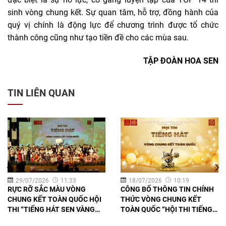
sinh vòng chung kết. Sự quan tâm, hỗ trợ, đồng hành của
quý vị chính là động lực để chương trình được tổ chức
thành công cũng như tạo tiền đề cho các mùa sau.
TẬP ĐOÀN HOA SEN
TIN LIÊN QUAN
29/07/2026
11:33
18/07/2026
10:19
RỰC RỠ SẮC MÀU VÒNG
CÔNG BỐ THÔNG TIN CHÍNH
CHUNG KẾT TOÀN QUỐC HỘI
THỨC VÒNG CHUNG KẾT
THI “TIẾNG HÁT SEN VÀNG
TOÀN QUỐC “HỘI THI TIẾNG
2026” HƯỚNG TỚI CHÀO
HÁT SEN VÀNG 2026”