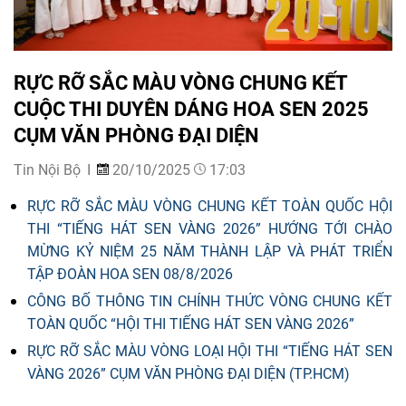
RỰC RỠ SẮC MÀU VÒNG CHUNG KẾT
CUỘC THI DUYÊN DÁNG HOA SEN 2025
CỤM VĂN PHÒNG ĐẠI DIỆN
Tin Nội Bộ
20/10/2025
17:03
RỰC RỠ SẮC MÀU VÒNG CHUNG KẾT TOÀN QUỐC HỘI
THI “TIẾNG HÁT SEN VÀNG 2026” HƯỚNG TỚI CHÀO
MỪNG KỶ NIỆM 25 NĂM THÀNH LẬP VÀ PHÁT TRIỂN
TẬP ĐOÀN HOA SEN 08/8/2026
CÔNG BỐ THÔNG TIN CHÍNH THỨC VÒNG CHUNG KẾT
TOÀN QUỐC “HỘI THI TIẾNG HÁT SEN VÀNG 2026”
RỰC RỠ SẮC MÀU VÒNG LOẠI HỘI THI “TIẾNG HÁT SEN
VÀNG 2026” CỤM VĂN PHÒNG ĐẠI DIỆN (TP.HCM)