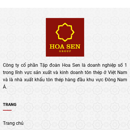
MỪNG KỶ NIỆM 25 NĂM
THÀNH LẬP VÀ PHÁT TRIỂN
TẬP ĐOÀN HOA SEN
08/8/2026
Công ty cổ phần Tập đoàn Hoa Sen là doanh nghiệp số 1
trong lĩnh vực sản xuất và kinh doanh tôn thép ở Việt Nam
và là nhà xuất khẩu tôn thép hàng đầu khu vực Đông Nam
Á.
TRANG
Trang chủ