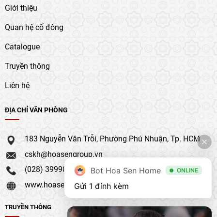
Giới thiệu
Quan hệ cổ đông
Catalogue
Truyền thông
Liên hệ
ĐỊA CHỈ VĂN PHÒNG
183 Nguyễn Văn Trỗi, Phường Phú Nhuận, Tp. HCM
cskh@hoasengroup.vn
(028) 39990 111
Bot Hoa Sen Home
ONLINE
www.hoasengroup.vn
Gửi 1 đính kèm
TRUYỀN THÔNG