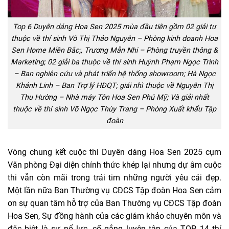
Top 6 Duyên dáng Hoa Sen 2025 mùa đầu tiên gồm 02 giải tư
thuộc về thí sinh Võ Thị Thảo Nguyên – Phòng kinh doanh Hoa
Sen Home Miền Bắc;, Trương Mẫn Nhi – Phòng truyền thông &
Marketing; 02 giải ba thuộc về thí sinh Huỳnh Phạm Ngọc Trinh
– Ban nghiên cứu và phát triển hệ thống showroom; Hà Ngọc
Khánh Linh – Ban Trợ lý HĐQT; giải nhì thuộc về Nguyễn Thị
Thu Hường – Nhà máy Tôn Hoa Sen Phú Mỹ; Và giải nhất
thuộc về thí sinh Võ Ngọc Thùy Trang – Phòng Xuất khẩu Tập
đoàn
Vòng chung kết cuộc thi Duyên dáng Hoa Sen 2025 cụm
Văn phòng Đại diện chính thức khép lại nhưng dự âm cuộc
thi vẫn còn mãi trong trái tim những người yêu cái đẹp.
Một lần nữa Ban Thường vụ CĐCS Tập đoàn Hoa Sen cảm
ơn sự quan tâm hỗ trợ của Ban Thường vụ CĐCS Tập đoàn
Hoa Sen, Sự đồng hành của các giám khảo chuyên môn và
đặc biệt là sự nổ lực, cố gắng luyện tập của TOP 14 thí