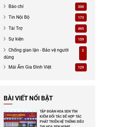
Báo chí
300
Tin Nội Bộ
173
Tài Trợ
465
Sự kiện
159
Chống gian lận - Bảo vệ người
2
dùng
Mái Ấm Gia Đình Việt
129
BÀI VIẾT NỔI BẬT
TẬP ĐOÀN HOA SEN TÌM
KIẾM ĐỐI TÁC ĐỂ HỢP TÁC
PHÁT TRIỂN HỆ THỐNG SIÊU
THỊ HOA SEN HOME