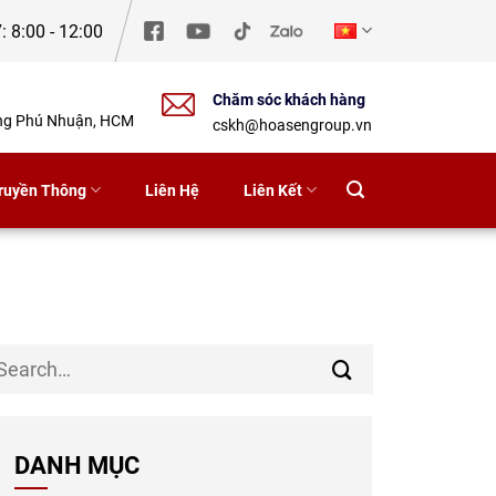
: 8:00 - 12:00
Chăm sóc khách hàng
ờng Phú Nhuận, HCM
cskh@hoasengroup.vn
ruyền Thông
Liên Hệ
Liên Kết
DANH MỤC