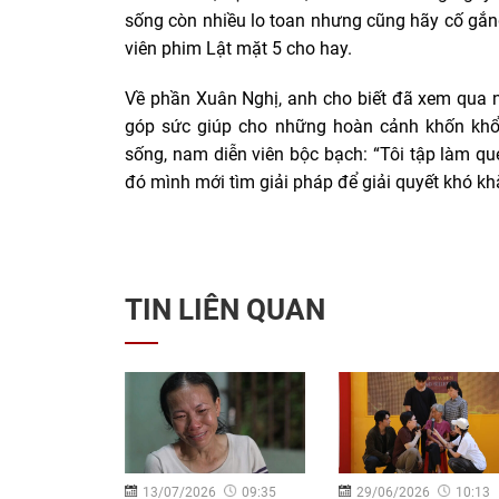
sống còn nhiều lo toan nhưng cũng hãy cố gắng
viên phim Lật mặt 5 cho hay.
Về phần Xuân Nghị, anh cho biết đã xem qua 
góp sức giúp cho những hoàn cảnh khốn khổ
sống, nam diễn viên bộc bạch: “Tôi tập làm qu
đó mình mới tìm giải pháp để giải quyết khó kh
TIN LIÊN QUAN
5
09:26
13/07/2026
09:35
29/06/2026
10:13