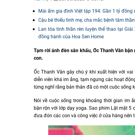
Mái ấm gia đình Việt tập 194: Gần 1 tỷ đồng
Cậu bé thiếu tình mẹ, cha mắc bệnh tâm th
Lan tỏa tinh thần rèn luyện thể thao tại G
đồng hành của Hoa Sen Home
Tạm rời ánh đèn sân khấu, Ốc Thanh Vân bận r
con.
Ốc Thanh Vân gây chú ý khi xuất hiện với vai
diễn viên khá im ắng, tạm ngưng các hoạt động
từng nghĩ rằng bản thân đã có một cuộc sống k
Nói về cuộc sống trong khoảng thời gian im 
bận rộn với lớp dạy yoga. Sao phim Lật mặt 5 c
đưa đón các con và công việc ở cửa hàng nên t