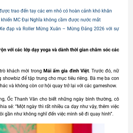
 được trao đến tay các em nhỏ có hoàn cảnh khó khăn
ần khiến MC Đại Nghĩa không cầm được nước mắt
iải Xe đạp và Roller Mừng Xuân – Mừng Đảng 2026 với sự
ộn với các lớp dạy yoga và dành thời gian chăm sóc các
 trò khách mời trong
Mái ấm gia đình Việt
. Trước đó, nữ
 showbiz để tập trung cho mục tiêu riêng. Bà mẹ ba con
hác và không còn cơ hội quay trở lại với các gameshow.
ắng, Ốc Thanh Vân cho biết những ngày bình thường, cô
hia sẻ: “Một ngày thì rất nhiều ca dạy như vậy, thêm việc
ôi gần như không nghĩ đến việc mình sẽ đi quay hình”.