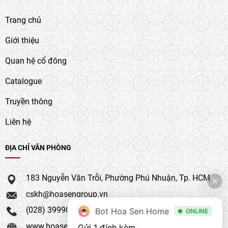
Trang chủ
Giới thiệu
Quan hệ cổ đông
Catalogue
Truyền thông
Liên hệ
ĐỊA CHỈ VĂN PHÒNG
183 Nguyễn Văn Trỗi, Phường Phú Nhuận, Tp. HCM
cskh@hoasengroup.vn
(028) 39990 111
Bot Hoa Sen Home
ONLINE
www.hoasengroup.vn
Gửi 1 đính kèm