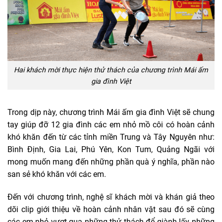
Hai khách mời thực hiện thử thách của chương trình Mái ấm
gia đình Việt
Trong dịp này, chương trình Mái ấm gia đình Việt sẽ chung
tay giúp đỡ 12 gia đình các em nhỏ mồ côi có hoàn cảnh
khó khăn đến từ các tỉnh miền Trung và Tây Nguyên như:
Bình Định, Gia Lai, Phú Yên, Kon Tum, Quảng Ngãi với
mong muốn mang đến những phần quà ý nghĩa, phần nào
san sẻ khó khăn với các em.
Đến với chương trình, nghệ sĩ khách mời và khán giả theo
dõi clip giới thiệu về hoàn cảnh nhân vật sau đó sẽ cùng
các em nhỏ vượt qua những thử thách để giành lấy những