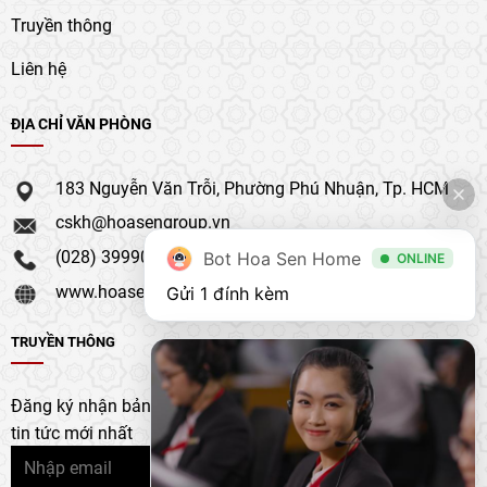
Truyền thông
Liên hệ
ĐỊA CHỈ VĂN PHÒNG
183 Nguyễn Văn Trỗi, Phường Phú Nhuận, Tp. HCM
cskh@hoasengroup.vn
(028) 39990 111
Bot Hoa Sen Home
ONLINE
www.hoasengroup.vn
Gửi 1 đính kèm
TRUYỀN THÔNG
Đăng ký nhận bản tin của chúng tôi để nhận bản cập nhật &
tin tức mới nhất