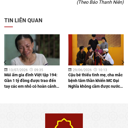
(Theo Báo Thanh Niên)
TIN LIÊN QUAN
13/07/2026
09:35
29/06/2026
10:13
Mái ấm gia đình Việt tập 194:
Cậu bé thiếu tình mẹ, cha mắc
Gần 1 tỷ đồng được trao đến
bệnh tâm thần khiến MC Đại
tay các em nhỏ có hoàn cảnh
Nghĩa không cầm được nước
khó khăn
mắt