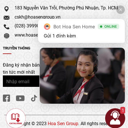
183 Nguyễn Văn Trỗi, Phường Phú Nhuận, Tp. HCM
cskh@hoasengroup.vn
(028) 39990 111
Bot Hoa Sen Home
ONLINE
www.hoasengroup.vn
Gửi 1 đính kèm
TRUYỀN THÔNG
Đăng ký nhận bản tin của chúng tôi để nhận bản cập nhật &
tin tức mới nhất
1
Copyright © 2023
Hoa Sen Group
. All rights reserved.