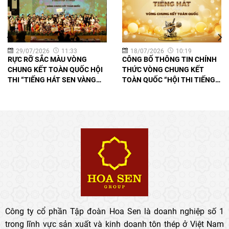
29/07/2026
11:33
18/07/2026
10:19
RỰC RỠ SẮC MÀU VÒNG
CÔNG BỐ THÔNG TIN CHÍNH
CHUNG KẾT TOÀN QUỐC HỘI
THỨC VÒNG CHUNG KẾT
THI “TIẾNG HÁT SEN VÀNG
TOÀN QUỐC “HỘI THI TIẾNG
2026” HƯỚNG TỚI CHÀO
HÁT SEN VÀNG 2026”
MỪNG KỶ NIỆM 25 NĂM
THÀNH LẬP VÀ PHÁT TRIỂN
TẬP ĐOÀN HOA SEN
08/8/2026
Công ty cổ phần Tập đoàn Hoa Sen là doanh nghiệp số 1
trong lĩnh vực sản xuất và kinh doanh tôn thép ở Việt Nam