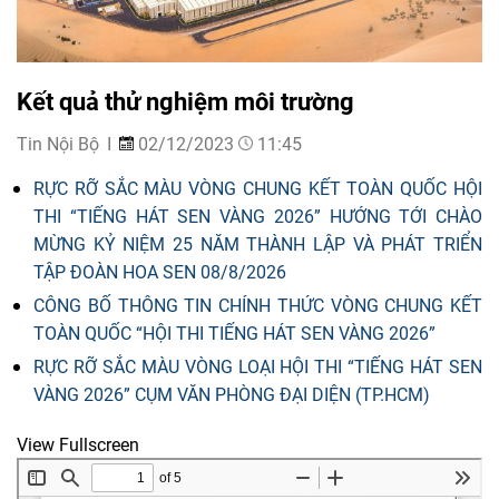
Kết quả thử nghiệm môi trường
Tin Nội Bộ
02/12/2023
11:45
RỰC RỠ SẮC MÀU VÒNG CHUNG KẾT TOÀN QUỐC HỘI
THI “TIẾNG HÁT SEN VÀNG 2026” HƯỚNG TỚI CHÀO
MỪNG KỶ NIỆM 25 NĂM THÀNH LẬP VÀ PHÁT TRIỂN
TẬP ĐOÀN HOA SEN 08/8/2026
CÔNG BỐ THÔNG TIN CHÍNH THỨC VÒNG CHUNG KẾT
TOÀN QUỐC “HỘI THI TIẾNG HÁT SEN VÀNG 2026”
RỰC RỠ SẮC MÀU VÒNG LOẠI HỘI THI “TIẾNG HÁT SEN
VÀNG 2026” CỤM VĂN PHÒNG ĐẠI DIỆN (TP.HCM)
View Fullscreen