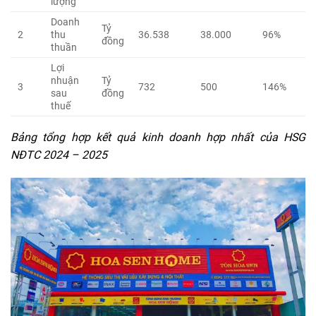
lượng
Doanh
Tỷ
2
thu
36.538
38.000
96%
đồng
thuần
Lợi
nhuận
Tỷ
3
732
500
146%
sau
đồng
thuế
Bảng tổng hợp kết quả kinh doanh hợp nhất của HSG
NĐTC 2024 – 2025