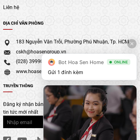
Liên hệ
ĐỊA CHỈ VĂN PHÒNG
183 Nguyễn Văn Trỗi, Phường Phú Nhuận, Tp. HCM
cskh@hoasengroup.vn
(028) 39990 111
Bot Hoa Sen Home
ONLINE
www.hoasengroup.vn
Gửi 1 đính kèm
TRUYỀN THÔNG
Đăng ký nhận bản tin của chúng tôi để nhận bản cập nhật &
tin tức mới nhất