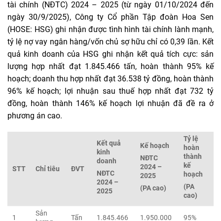
tài chính (NĐTC) 2024 – 2025 (từ ngày 01/10/2024 đến
ngày 30/9/2025), Công ty Cổ phần Tập đoàn Hoa Sen
(HOSE: HSG) ghi nhận được tình hình tài chính lành mạnh,
tỷ lệ nợ vay ngân hàng/vốn chủ sợ hữu chỉ có 0,39 lần. Kết
quả kinh doanh của HSG ghi nhận kết quả tích cực: sản
lượng hợp nhất đạt 1.845.466 tấn, hoàn thành 95% kế
hoạch; doanh thu hợp nhất đạt 36.538 tỷ đồng, hoàn thành
96% kế hoạch; lợi nhuận sau thuế hợp nhất đạt 732 tỷ
đồng, hoàn thành 146% kế hoạch lợi nhuận đã đề ra ở
phương án cao.
Tỷ lệ
Kết quả
Kế hoạch
hoàn
kinh
thành
NĐTC
doanh
kế
2024 –
STT
Chỉ tiêu
ĐVT
NĐTC
hoạch
2025
2024 –
(PA
(PA cao)
2025
cao)
Sản
1
Tấn
1.845.466
1.950.000
95%