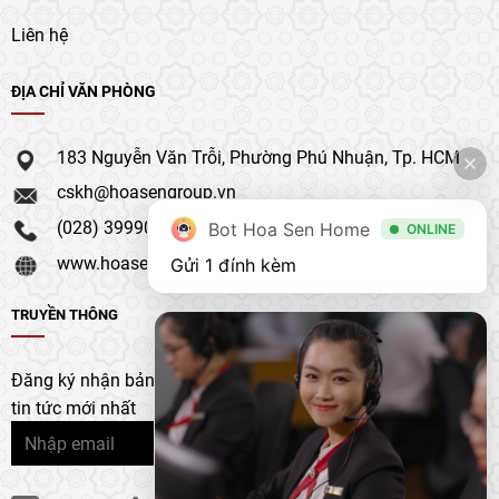
Liên hệ
ĐỊA CHỈ VĂN PHÒNG
183 Nguyễn Văn Trỗi, Phường Phú Nhuận, Tp. HCM
cskh@hoasengroup.vn
(028) 39990 111
Bot Hoa Sen Home
ONLINE
www.hoasengroup.vn
Gửi 1 đính kèm
TRUYỀN THÔNG
Đăng ký nhận bản tin của chúng tôi để nhận bản cập nhật &
tin tức mới nhất