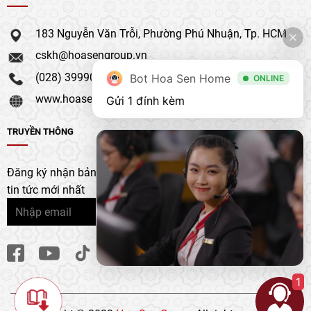
183 Nguyễn Văn Trỗi, Phường Phú Nhuận, Tp. HCM
cskh@hoasengroup.vn
(028) 39990 111
Bot Hoa Sen Home
ONLINE
www.hoasengroup.vn
Gửi 1 đính kèm
TRUYỀN THÔNG
Đăng ký nhận bản tin của chúng tôi để nhận bản cập nhật &
tin tức mới nhất
1