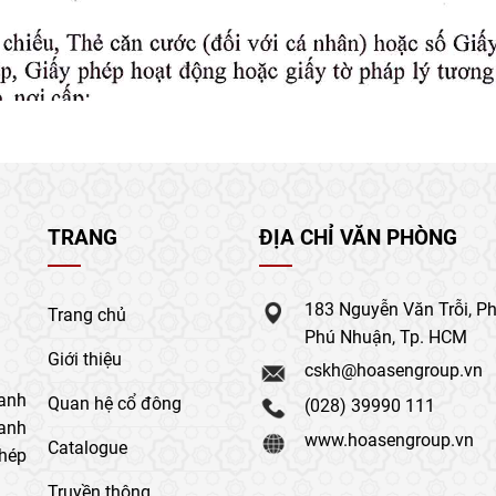
TRANG
ĐỊA CHỈ VĂN PHÒNG
183 Nguyễn Văn Trỗi, P
Trang chủ
Phú Nhuận, Tp. HCM
Giới thiệu
cskh@hoasengroup.vn
anh
Quan hệ cổ đông
(028) 39990 111
oanh
www.hoasengroup.vn
Catalogue
thép
Truyền thông