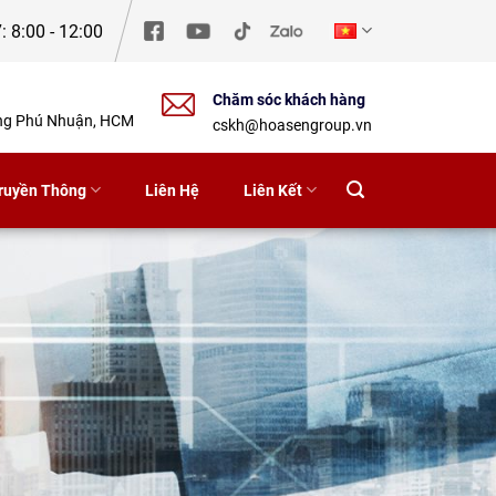
: 8:00 - 12:00
Chăm sóc khách hàng
ờng Phú Nhuận, HCM
cskh@hoasengroup.vn
ruyền Thông
Liên Hệ
Liên Kết