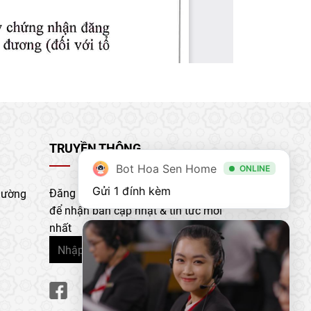
TRUYỀN THÔNG
Bot Hoa Sen Home
ONLINE
Gửi 1 đính kèm
Đăng ký nhận bản tin của chúng tôi
hường
để nhận bản cập nhật & tin tức mới
nhất