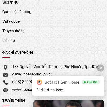
Giới thiệu
Quan hệ cổ đông
Catalogue
Truyền thông
Liên hệ
ĐỊA CHỈ VĂN PHÒNG
183 Nguyễn Văn Trỗi, Phường Phú Nhuận, Tp. HCM
cskh@hoasengroup.vn
(028) 39990 111
Bot Hoa Sen Home
ONLINE
www.hoasengroup.vn
Gửi 1 đính kèm
TRUYỀN THÔNG