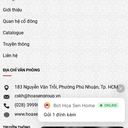
Giới thiệu
Quan hệ cổ đông
Catalogue
Truyền thông
Liên hệ
ĐỊA CHỈ VĂN PHÒNG
183 Nguyễn Văn Trỗi, Phường Phú Nhuận, Tp. HCM
cskh@hoasengroup.vn
(028) 39990 111
Bot Hoa Sen Home
ONLINE
www.hoasengroup.vn
Gửi 1 đính kèm
TRUYỀN THÔNG