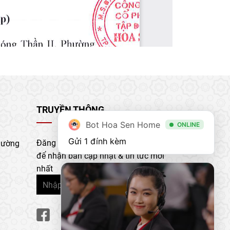
TRUYỀN THÔNG
Bot Hoa Sen Home
ONLINE
Gửi 1 đính kèm
Đăng ký nhận bản tin của chúng tôi
hường
để nhận bản cập nhật & tin tức mới
nhất