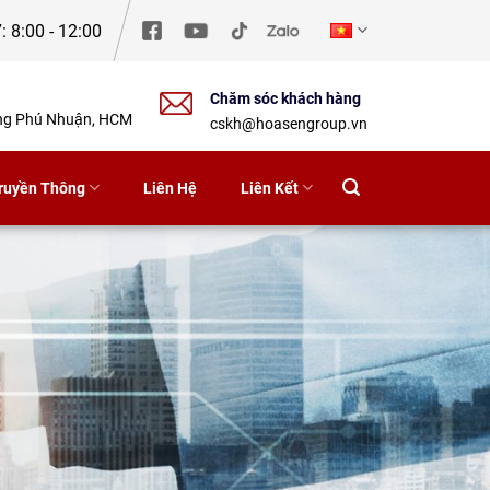
: 8:00 - 12:00
Chăm sóc khách hàng
ờng Phú Nhuận, HCM
cskh@hoasengroup.vn
ruyền Thông
Liên Hệ
Liên Kết