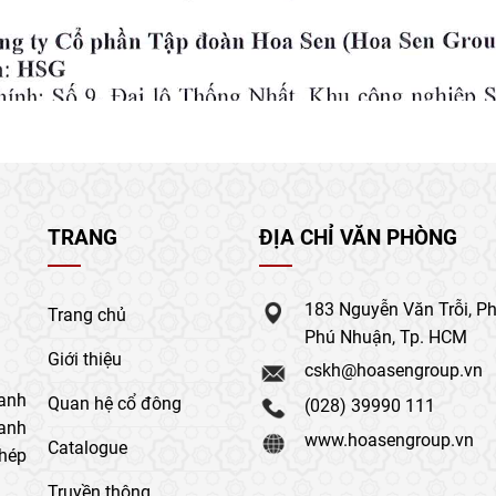
TRANG
ĐỊA CHỈ VĂN PHÒNG
183 Nguyễn Văn Trỗi, P
Trang chủ
Phú Nhuận, Tp. HCM
Giới thiệu
cskh@hoasengroup.vn
anh
Quan hệ cổ đông
(028) 39990 111
oanh
www.hoasengroup.vn
Catalogue
thép
Truyền thông