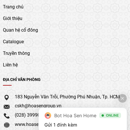
Trang chủ
Giới thiệu
Quan hệ cổ đông
Catalogue
Truyền thông
Liên hệ
ĐỊA CHỈ VĂN PHÒNG
183 Nguyễn Văn Trỗi, Phường Phú Nhuận, Tp. HCM
cskh@hoasengroup.vn
(028) 39990 111
Bot Hoa Sen Home
ONLINE
www.hoasengroup.vn
Gửi 1 đính kèm