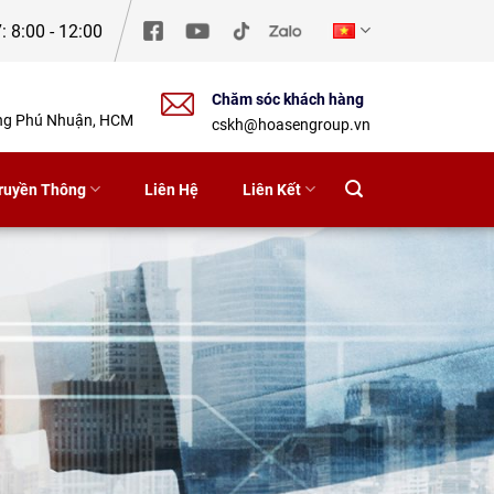
: 8:00 - 12:00
Chăm sóc khách hàng
ờng Phú Nhuận, HCM
cskh@hoasengroup.vn
ruyền Thông
Liên Hệ
Liên Kết