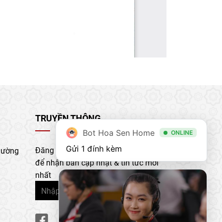
TRUYỀN THÔNG
Bot Hoa Sen Home
ONLINE
Gửi 1 đính kèm
Đăng ký nhận bản tin của chúng tôi
hường
để nhận bản cập nhật & tin tức mới
nhất