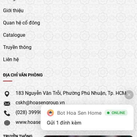
Giới thiệu
Quan hệ cổ đông
Catalogue
Truyền thông
Liên hệ
ĐỊA CHỈ VĂN PHÒNG
183 Nguyễn Văn Trỗi, Phường Phú Nhuận, Tp. HCM
cskh@hoasengroup.vn
(028) 39990 111
Bot Hoa Sen Home
ONLINE
www.hoasengroup.vn
Gửi 1 đính kèm
TRUYỀN THÔNG