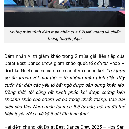
Những màn trình diễn mãn nhãn của BZONE mang về chiến
thắng thuyết phục
Đảm nhận vị trí giám khảo trong 2 mùa giải liên tiếp của
Dalat Best Dance Crew, giám khảo quốc tế đến từ Pháp –
Rochka Noel chia sẻ cảm xúc sau đêm chung kết:
“Tôi thực
sự ấn tượng với mọi thứ – từ những màn trình diễn đầy
cuốn hút đến các yếu tố bất ngờ được dàn dựng khéo léo.
Đồng thời, tôi cũng rất hạnh phúc khi được chứng kiến
khoảnh khắc các nhóm vỡ òa trong chiến thắng. Các đại
diện của Việt Nam hoàn toàn có thể tự hào, bởi họ đã thể
hiện tuyệt vời cả về kỹ thuật lẫn hình ảnh”.
Hai đêm chung kết Dalat Best Dance Crew 2025 – Hoa Sen