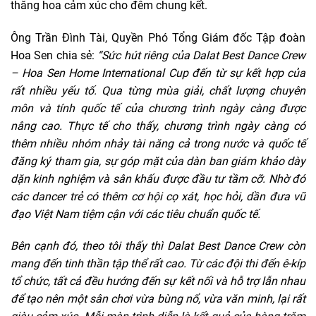
thăng hoa cảm xúc cho đêm chung kết.
Ông Trần Đình Tài, Quyền Phó Tổng Giám đốc Tập đoàn
Hoa Sen chia sẻ:
“Sức hút riêng của Dalat Best Dance Crew
– Hoa Sen Home International Cup đến từ sự kết hợp của
rất nhiều yếu tố. Qua từng mùa giải, chất lượng chuyên
môn và tính quốc tế của chương trình ngày càng được
nâng cao. Thực tế cho thấy, chương trình ngày càng có
thêm nhiều nhóm nhảy tài năng cả trong nước và quốc tế
đăng ký tham gia, sự góp mặt của dàn ban giám khảo dày
dặn kinh nghiệm và sân khấu được đầu tư tầm cỡ. Nhờ đó
các dancer trẻ có thêm cơ hội cọ xát, học hỏi, dần đưa vũ
đạo Việt Nam tiệm cận với các tiêu chuẩn quốc tế.
Bên cạnh đó, theo tôi thấy thì Dalat Best Dance Crew còn
mang đến tinh thần tập thể rất cao. Từ các đội thi đến ê-kíp
tổ chức, tất cả đều hướng đến sự kết nối và hỗ trợ lẫn nhau
để tạo nên một sân chơi vừa bùng nổ, vừa văn minh, lại rất
giàu cảm xúc. Mỗi màn trình diễn là kết quả của hàng trăm