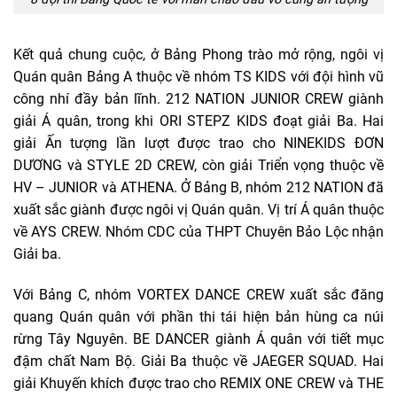
Kết quả chung cuộc, ở Bảng Phong trào mở rộng, ngôi vị
Quán quân Bảng A thuộc về nhóm TS KIDS với đội hình vũ
công nhí đầy bản lĩnh. 212 NATION JUNIOR CREW giành
giải Á quân, trong khi ORI STEPZ KIDS đoạt giải Ba. Hai
giải Ấn tượng lần lượt được trao cho NINEKIDS ĐƠN
DƯƠNG và STYLE 2D CREW, còn giải Triển vọng thuộc về
HV – JUNIOR và ATHENA. Ở Bảng B, nhóm 212 NATION đã
xuất sắc giành được ngôi vị Quán quân. Vị trí Á quân thuộc
về AYS CREW. Nhóm CDC của THPT Chuyên Bảo Lộc nhận
Giải ba.
Với Bảng C, nhóm VORTEX DANCE CREW xuất sắc đăng
quang Quán quân với phần thi tái hiện bản hùng ca núi
rừng Tây Nguyên. BE DANCER giành Á quân với tiết mục
đậm chất Nam Bộ. Giải Ba thuộc về JAEGER SQUAD. Hai
giải Khuyến khích được trao cho REMIX ONE CREW và THE