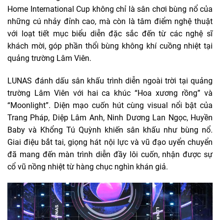
Home International Cup không chỉ là sân chơi bùng nổ của
những cú nhảy đỉnh cao, mà còn là tâm điểm nghệ thuật
với loạt tiết mục biểu diễn đặc sắc đến từ các nghệ sĩ
khách mời, góp phần thổi bùng không khí cuồng nhiệt tại
quảng trường Lâm Viên.
LUNAS đánh dấu sân khấu trình diễn ngoài trời tại quảng
trường Lâm Viên với hai ca khúc “Hoa xương rồng” và
“Moonlight”. Diện mạo cuốn hút cùng visual nổi bật của
Trang Pháp, Diệp Lâm Anh, Ninh Dương Lan Ngọc, Huyền
Baby và Khổng Tú Quỳnh khiến sân khấu như bùng nổ.
Giai điệu bắt tai, giọng hát nội lực và vũ đạo uyển chuyển
đã mang đến màn trình diễn đầy lôi cuốn, nhận được sự
cổ vũ nồng nhiệt từ hàng chục nghìn khán giả.