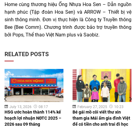
Home cùng thương hiệu Ống Nhựa Hoa Sen – Dẫn nguồn
hạnh phúc (Tập đoàn Hoa Sen) và ARROW – Thiết bị vệ
sinh thông minh. Đơn vị thực hiện là Công ty Truyền thông
Bee (Bee Comm). Chương trình được bảo trợ truyền thông
bởi Pops, Thể thao Việt Nam plus và Saobiz.
RELATED POSTS
July 13, 2026
08:17
February 27, 2025
10:23
HSG ước hoàn thành 114% kế
Bé gái mồ côi viết thư xin
hoạch lợi nhuận NĐTC 2025 –
tham gia Mái ấm gia đình Việt
2026 sau 09 tháng
để có tiền cho anh trai đi học