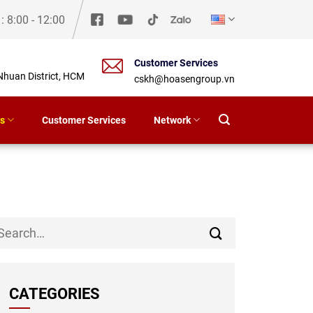
y
: 8:00 - 12:00
Customer Services
Nhuan District, HCM
cskh@hoasengroup.vn
s
Customer Services
Network
CATEGORIES