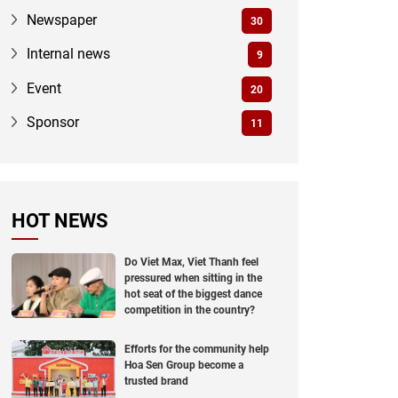
Newspaper
30
Internal news
9
Event
20
Sponsor
11
HOT NEWS
Do Viet Max, Viet Thanh feel
pressured when sitting in the
hot seat of the biggest dance
competition in the country?
Efforts for the community help
Hoa Sen Group become a
trusted brand