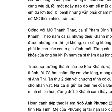
càng yếu đi, rồi một ngày nào đó em sẽ mất đ
em đã lớn tuổi, bị bệnh nhưng vẫn phải chăm m
nữ MC thêm nhiều trăn trở.
Giống với MC Thanh Thảo, ca sĩ Phạm Đình 
Khánh. Theo nam ca sĩ, những điều Khánh mon
được nhưng em thì lại không, em cũng không
phải lo cho các con ở gia đình mới. Từng câu
khỏe của ông bà khiến nam ca sĩ thêm đau lòng
Trước sự trưởng thành của bé Bảo Khánh, vậ
thành lời. Cô ôm chầm lấy em vào lòng, mong m
sĩ Anh Thi, lần thứ 2 đến với chương trình cô 
cho nhân vật. Nữ ca sĩ gửi lời đến mẹ của B
mình nhiều hơn, đừng để bé Khánh cảm thấy tủi 
Hoàn cảnh tiếp theo là em
Ngô Anh Phương
(2
tỉnh Hà Tĩnh. Mẹ của Phương bị tai nạn lao 