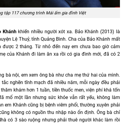
g tập 117 chương trình Mái ấm gia đình Việt
o Khánh
khiến nhiều người xót xa. Bảo Khánh (2013) là
uyện Lệ Thuỷ, tỉnh Quảng Bình. Cha của Bảo Khánh mất
em được 2 tháng. Từ nhỏ đến nay em chưa bao giờ cảm
mẹ của Khánh đi làm ăn xa rồi có gia đình mới, đã có 2
ông bà nội, em xem ông bà như cha mẹ thứ hai của mình.
g tắc nghẽn tĩnh mạch đã nhiều năm, mỗi ngày đều phải
 thăm khám hơn 1 tuần, tiền thuốc men, viện phí khá tốn
đã mổ một lần nhưng sức khỏe vẫn rất yếu, không làm
ân em Khánh cũng bị bệnh viêm phổi, thường xuyên phải
t, cũng không có nguồn thu nhập nào ổn định. Ông bà chỉ
hà có 3 sào ruộng nhưng phải thuê người khác làm rồi