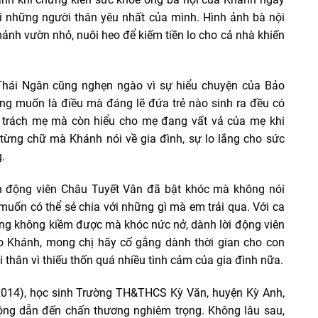
i những người thân yêu nhất của mình. Hình ảnh bà nội
ảnh vườn nhỏ, nuôi heo để kiếm tiền lo cho cả nhà khiến
Thái Ngân cũng nghẹn ngào vì sự hiểu chuyện của Bảo
g muốn là điều mà đáng lẽ đứa trẻ nào sinh ra đều có
 trách mẹ mà còn hiểu cho mẹ đang vất vả của mẹ khi
 từng chữ mà Khánh nói về gia đình, sự lo lắng cho sức
.
n động viên Châu Tuyết Vân đã bật khóc mà không nói
uốn có thể sẻ chia với những gì mà em trải qua. Với ca
cũng không kiềm được mà khóc nức nở, dành lời động viên
ảo Khánh, mong chị hãy cố gắng dành thời gian cho con
thân vì thiếu thốn quá nhiều tình cảm của gia đình nữa.
014), học sinh Trường TH&THCS Kỳ Văn, huyện Kỳ Anh,
động dẫn đến chấn thương nghiêm trọng. Không lâu sau,