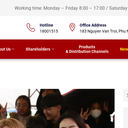
Working time: Monday – Friday 8:00 – 17:00 / Saturda
Hotline
Office Address
18001515
183 Nguyen Van Troi, Phu 
Products
out Us
Shareholders
New
& Distribution Channels