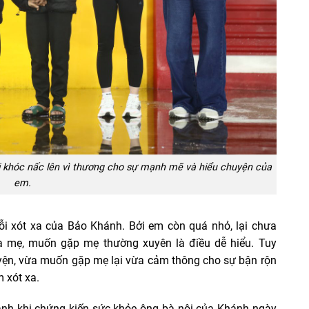
i khóc nấc lên vì thương cho sự mạnh mẽ và hiểu chuyện của
em.
i xót xa của Bảo Khánh. Bởi em còn quá nhỏ, lại chưa
a mẹ, muốn gặp mẹ thường xuyên là điều dễ hiểu. Tuy
uyện, vừa muốn gặp mẹ lại vừa cảm thông cho sự bận rộn
 xót xa.
ánh khi chứng kiến sức khỏe ông bà nội của Khánh ngày