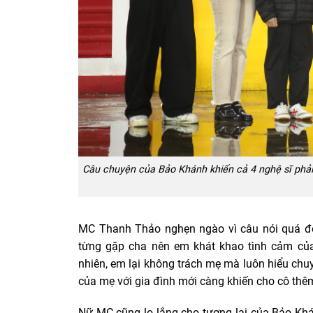
Câu chuyện của Bảo Khánh khiến cả 4 nghệ sĩ phả
MC Thanh Thảo nghẹn ngào vì câu nói quá đỗ
từng gặp cha nên em khát khao tình cảm củ
nhiên, em lại không trách mẹ mà luôn hiểu ch
của mẹ với gia đình mới càng khiến cho cô thêm
Nữ MC cũng lo lắng cho tương lai của Bảo Kh