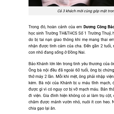
Cả 3 khách mời cùng góp mặt tron
Trong đó, hoàn cảnh của em
Dương Công Bả
học sinh Trường TH&THCS Số 1 Trường Thuỷ, h
do bị tai nạn giao thông khi mẹ mang thai 
nhận được tình cảm của cha. Đến gần 2 tuổi, 
con nhỏ đang sống ở Đồng Nai.
Bảo Khánh lớn lên trong tình yêu thương của 
Ông bà nội đều đã ngoài 60 tuổi, ông bị chứn
thở máy 2 lần. Mỗi khi mệt, ông phải nhập viện
kém. Bà nội của Khánh bị u máu tĩnh mạch, 
được gì vì có nguy cơ bị vỡ mạch máu. Bản th
đi viện. Gia đình hiện không có ai làm trụ cộ
chăm được mảnh vườn nhỏ, nuôi ít con heo. N
chia gạo lại ăn.