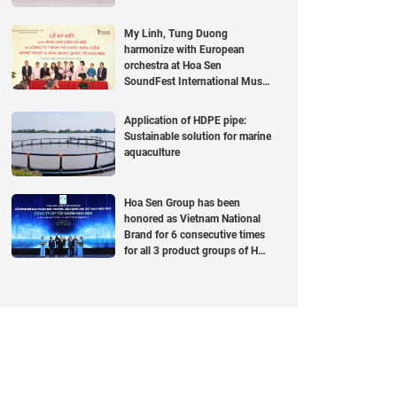
My Linh, Tung Duong
harmonize with European
orchestra at Hoa Sen
SoundFest International Music
Festival 2023
Application of HDPE pipe:
Sustainable solution for marine
aquaculture
Hoa Sen Group has been
honored as Vietnam National
Brand for 6 consecutive times
for all 3 product groups of Hoa
Sen Steel Sheet, Hoa Sen Steel
Pipe, and Hoa Sen Plastic Pipe.