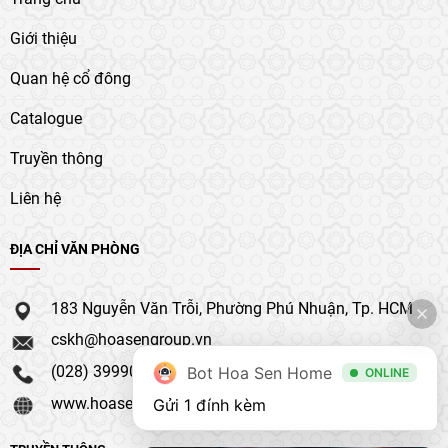
Giới thiệu
Quan hệ cổ đông
Catalogue
Truyền thông
Liên hệ
ĐỊA CHỈ VĂN PHÒNG
183 Nguyễn Văn Trỗi, Phường Phú Nhuận, Tp. HCM
cskh@hoasengroup.vn
(028) 39990 111
Bot Hoa Sen Home
ONLINE
www.hoasengroup.vn
Gửi 1 đính kèm