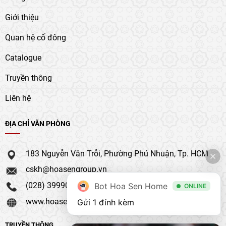
Giới thiệu
Quan hệ cổ đông
Catalogue
Truyền thông
Liên hệ
ĐỊA CHỈ VĂN PHÒNG
183 Nguyễn Văn Trỗi, Phường Phú Nhuận, Tp. HCM
cskh@hoasengroup.vn
(028) 39990 111
Bot Hoa Sen Home
ONLINE
www.hoasengroup.vn
Gửi 1 đính kèm
TRUYỀN THÔNG