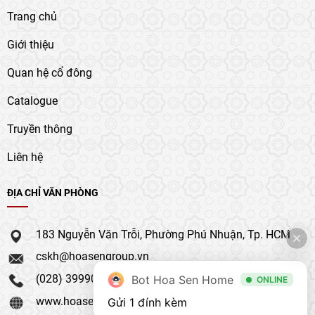
Trang chủ
Giới thiệu
Quan hệ cổ đông
Catalogue
Truyền thông
Liên hệ
ĐỊA CHỈ VĂN PHÒNG
183 Nguyễn Văn Trỗi, Phường Phú Nhuận, Tp. HCM
cskh@hoasengroup.vn
(028) 39990 111
Bot Hoa Sen Home
ONLINE
www.hoasengroup.vn
Gửi 1 đính kèm