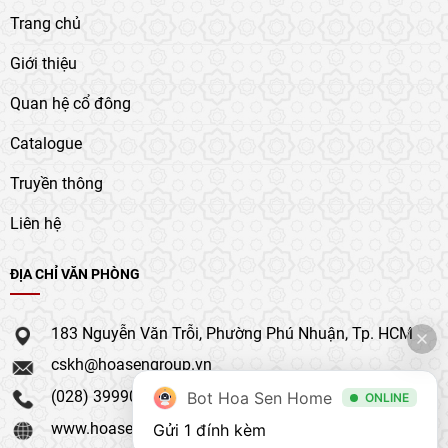
Trang chủ
Giới thiệu
Quan hệ cổ đông
Catalogue
Truyền thông
Liên hệ
ĐỊA CHỈ VĂN PHÒNG
183 Nguyễn Văn Trỗi, Phường Phú Nhuận, Tp. HCM
cskh@hoasengroup.vn
(028) 39990 111
Bot Hoa Sen Home
ONLINE
www.hoasengroup.vn
Gửi 1 đính kèm