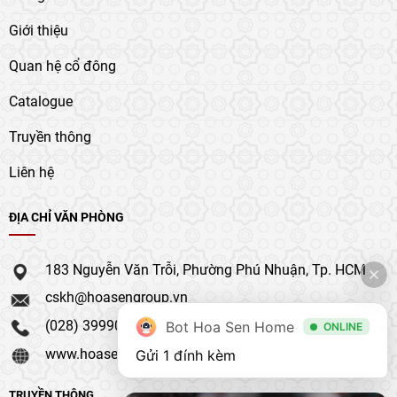
Giới thiệu
Quan hệ cổ đông
Catalogue
Truyền thông
Liên hệ
ĐỊA CHỈ VĂN PHÒNG
183 Nguyễn Văn Trỗi, Phường Phú Nhuận, Tp. HCM
cskh@hoasengroup.vn
(028) 39990 111
Bot Hoa Sen Home
ONLINE
www.hoasengroup.vn
Gửi 1 đính kèm
TRUYỀN THÔNG