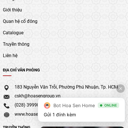
Giới thiệu
Quan hệ cổ đông
Catalogue
Truyền thông
Liên hệ
ĐỊA CHỈ VĂN PHÒNG
183 Nguyễn Văn Trỗi, Phường Phú Nhuận, Tp. HCM
cskh@hoasengroup.vn
(028) 39990 111
Bot Hoa Sen Home
ONLINE
www.hoasengroup.vn
Gửi 1 đính kèm
TRUYỀN THÔNG