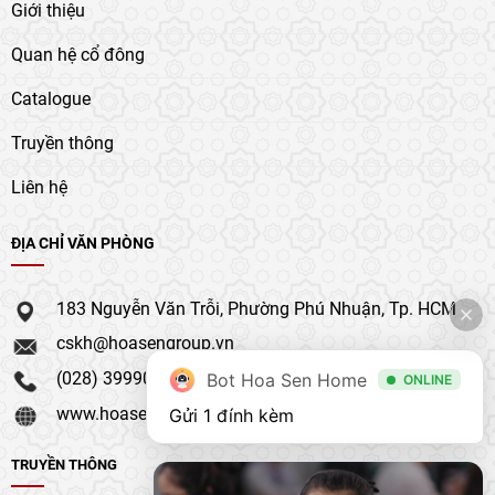
Giới thiệu
Quan hệ cổ đông
Catalogue
Truyền thông
Liên hệ
ĐỊA CHỈ VĂN PHÒNG
183 Nguyễn Văn Trỗi, Phường Phú Nhuận, Tp. HCM
cskh@hoasengroup.vn
(028) 39990 111
Bot Hoa Sen Home
ONLINE
www.hoasengroup.vn
Gửi 1 đính kèm
TRUYỀN THÔNG