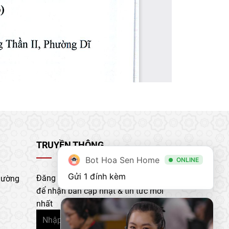
TRUYỀN THÔNG
Bot Hoa Sen Home
ONLINE
Gửi 1 đính kèm
Đăng ký nhận bản tin của chúng tôi
hường
để nhận bản cập nhật & tin tức mới
nhất