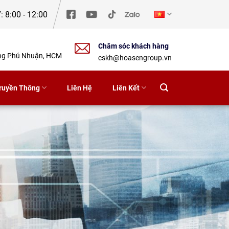
: 8:00 - 12:00
Chăm sóc khách hàng
ờng Phú Nhuận, HCM
cskh@hoasengroup.vn
ruyền Thông
Liên Hệ
Liên Kết