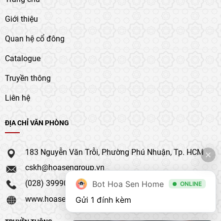
Giới thiệu
Quan hệ cổ đông
Catalogue
Truyền thông
Liên hệ
ĐỊA CHỈ VĂN PHÒNG
183 Nguyễn Văn Trỗi, Phường Phú Nhuận, Tp. HCM
cskh@hoasengroup.vn
(028) 39990 111
Bot Hoa Sen Home
ONLINE
www.hoasengroup.vn
Gửi 1 đính kèm