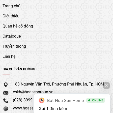
Trang chủ
Giới thiệu
Quan hệ cổ đông
Catalogue
Truyền thông
Liên hệ
ĐỊA CHỈ VĂN PHÒNG
183 Nguyễn Văn Trỗi, Phường Phú Nhuận, Tp. HCM
cskh@hoasengroup.vn
(028) 39990 111
Bot Hoa Sen Home
ONLINE
www.hoasengroup.vn
Gửi 1 đính kèm